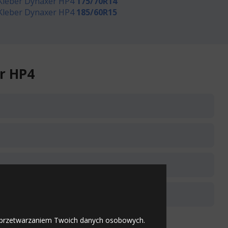
Kleber Dynaxer HP4
175/70R14
Kleber Dynaxer HP4
185/60R15
r HP4
226
Kup
zł/szt.
206
Kup
zł/szt.
258
 z przetwarzaniem Twoich danych osobowych.
Kup