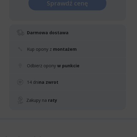
Sprawdź cenę
Darmowa dostawa
Kup opony z
montażem
Odbierz opony
w punkcie
14 dni
na zwrot
Zakupy na
raty