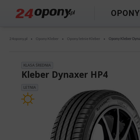
OPON
24opony.pl
Opony Kleber
Opony letnie Kleber
Opony Kleber Dyn
•
•
•
KLASA ŚREDNIA
Kleber Dynaxer HP4
LETNIA