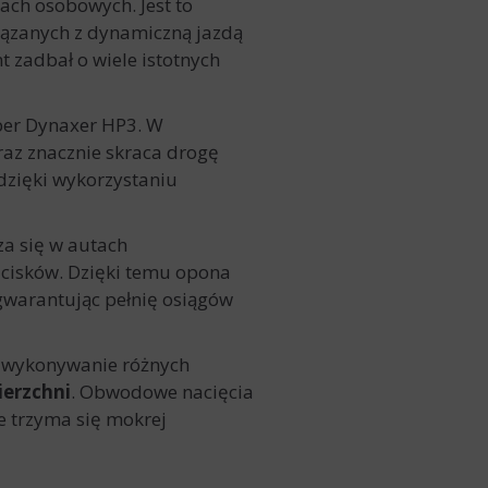
ach osobowych. Jest to
iązanych z dynamiczną jazdą
zadbał o wiele istotnych
ber Dynaxer HP3. W
raz znacznie skraca drogę
dzięki wykorzystaniu
za się w autach
acisków. Dzięki temu opona
 gwarantując pełnię osiągów
ia wykonywanie różnych
ierzchni
. Obwodowe nacięcia
e trzyma się mokrej