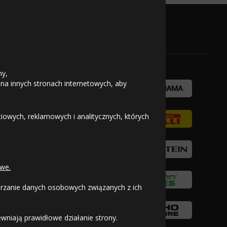
zł/szt.
518
Kup
OFICJALNY PARTNER
245
zł/szt.
Kup
zł/szt.
ny,
278
Kup
 na innych stronach internetowych, aby
zł/szt.
owych, reklamowych i analitycznych, których
556
245
Kup
Kup
zł/szt.
zł/szt.
284
we.
Kup
zł/szt.
warzanie danych osobowych związanych z ich
wniają prawidłowe działanie strony.