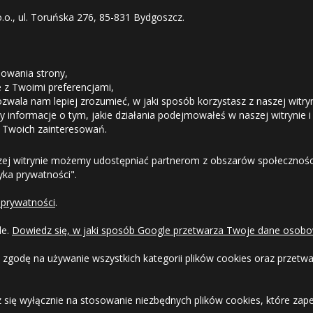
o.o., ul. Toruńska 276, 85-831 Bydgoszcz.
026
Średnia ilość
STREFA KLIENTA
owania strony,
14.08
Średnia ilość
ie z Twoimi preferencjami,
Duża ilość
ozwala nam lepiej zrozumieć, w jaki sposób korzystasz z naszej witry
Odstąpienie od umowy
 informacje o tym, jakie działania podejmowałeś w naszej witrynie i
 Twoich zainteresowań.
08
Duża ilość
Dostawa
zej witrynie możemy udostępniać partnerom z obszarów społeczności
tyka prywatności".
Formy Płatności
 prywatności
.
Duża ilość
Regulamin sklepu
18.08
Duża ilość
le.
Dowiedz się, w jaki sposób Google przetwarza Twoje dane osobo
Dlaczego warto kupić w 24opony.pl
 zgodę na używanie wszystkich kategorii plików cookies oraz przet
14.08
Duża ilość
Konkursy i promocje
 się wyłącznie na stosowanie niezbędnych plików cookies, które zape