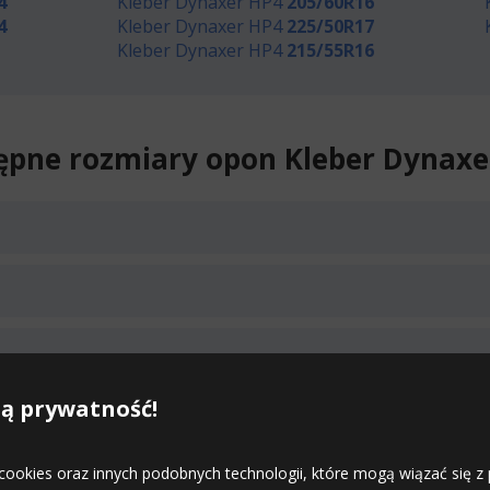
4
Kleber Dynaxer HP4
205/60R16
4
Kleber Dynaxer HP4
225/50R17
Kleber Dynaxer HP4
215/55R16
ępne rozmiary opon Kleber Dynaxe
Duża ilość
ą prywatność!
Duża ilość
 cookies oraz innych podobnych technologii, które mogą wiązać się