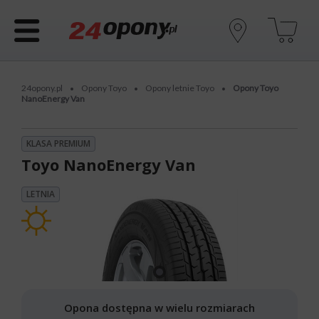
24opony.pl
Opony Toyo
Opony letnie Toyo
Opony Toyo
•
•
•
NanoEnergy Van
KLASA PREMIUM
Toyo NanoEnergy Van
LETNIA
Opona dostępna w wielu rozmiarach