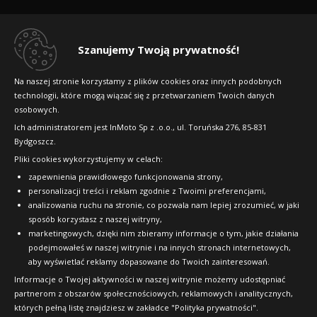
205/70R15 106/104 S
Kup
C
D
70dB
Regulamin sklepu
CARGO (C)
Data produkcji:
nie starsza niż 24 miesiące
Dlaczego warto kupić w 24opony.pl
Doręczymy
18.08 - 19.08
Duża ilość
Toyo NanoEnergy Van
Szanujemy Twoją prywatność!
C
C
70dB
185/75R16 104/102 S
326
Konkursy i promocje
Toyo NanoEnergy Van
Data produkcji:
nie starsza niż 24 miesiące
Na naszej stronie korzystamy z plików cookies oraz innych podobnych
Doręczymy
18.08 - 19.08
Duża ilość
CARGO (C)
zł/szt.
235/60R17 117/115 R
technologii, które mogą wiązać się z przetwarzaniem Twoich danych
Raty
405
osobowych.
B
D
70dB
CARGO (C)
FAQ
Kup
Ich administratorem jest InMoto Sp z .o.o., ul. Toruńska 276, 85-831
Data produkcji:
2023
zł/szt.
C
C
70dB
Doręczymy
18.08 - 19.08
Średnia ilość
Bydgoszcz.
Data produkcji:
nie starsza niż 24 miesiące,
Pliki cookies wykorzystujemy w celach:
376
OFICJALNY PARTNER
Kup
produkcja: Japonia
zapewnienia prawidłowego funkcjonowania strony,
Doręczymy
18.08 - 19.08
Średnia ilość
zł/szt.
Toyo NanoEnergy Van
personalizacji treści i reklam zgodnie z Twoimi preferencjami,
567
175/70R14 95/93 T
analizowania ruchu na stronie, co pozwala nam lepiej zrozumieć, w jaki
sposób korzystasz z naszej witryny,
Kup
zł/szt.
Toyo NanoEnergy Van
CARGO (C)
marketingowych, dzięki nim zbieramy informacje o tym, jakie działania
225/70R15 112/110 S
podejmowałeś w naszej witrynie i na innych stronach internetowych,
C
D
70dB
aby wyświetlać reklamy dopasowane do Twoich zainteresowań.
Kup
CARGO (C)
Data produkcji:
nie starsza niż 24 miesiące,
Informacje o Twojej aktywności w naszej witrynie możemy udostępniać
Toyo NanoEnergy Van
produkcja: Japonia
partnerom z obszarów społecznościowych, reklamowych i analitycznych,
C
C
70dB
Doręczymy
18.08 - 19.08
Duża ilość
195/75R16 107/105 T
których pełną listę znajdziesz w zakładce "Polityka prywatności".
Data produkcji:
2025/2026