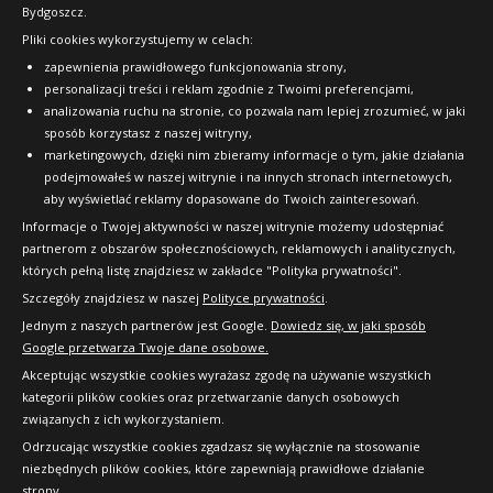
Kup
zł/szt.
WZMOCNIENIE (XL)
Bydgoszcz.
242
166
Pliki cookies wykorzystujemy w celach:
B
C
72dB
OFICJALNY PARTNER
Kup
zł/szt.
Kup
zł/szt.
zapewnienia prawidłowego funkcjonowania strony,
Data produkcji:
2026
Goodride Z107
Doręczymy
11.08.2026
Duża ilość
personalizacji treści i reklam zgodnie z Twoimi preferencjami,
Goodride Z107
225/50R17 98 W
analizowania ruchu na stronie, co pozwala nam lepiej zrozumieć, w jaki
Kup
165/70R13 79 T
190
Kup
sposób korzystasz z naszej witryny,
Goodride Z107
WZMOCNIENIE (XL)
zł/szt.
marketingowych, dzięki nim zbieramy informacje o tym, jakie działania
Goodride Z107
B
D
70dB
215/40R18 89 W
podejmowałeś w naszej witrynie i na innych stronach internetowych,
185/55R14 80 V
B
C
72dB
Data produkcji:
nie starsza niż 24 miesiące
aby wyświetlać reklamy dopasowane do Twoich zainteresowań.
Goodride Z107
WZMOCNIENIE (XL)
Data produkcji:
2026
Doręczymy
17.08 - 18.08
Kup
Duża ilość
Goodride Z107
Informacje o Twojej aktywności w naszej witrynie możemy udostępniać
Doręczymy
B
D
11.08.2026
70dB
Duża ilość
235/35R19 91 W
179
185/65R15 88 H
partnerom z obszarów społecznościowych, reklamowych i analitycznych,
B
D
72dB
Data produkcji:
2026
216
których pełną listę znajdziesz w zakładce "Polityka prywatności".
WZMOCNIENIE (XL)
Data produkcji:
2026
Doręczymy
11.08.2026
Duża ilość
zł/szt.
Doręczymy
B
D
11.08.2026
70dB
Duża ilość
zł/szt.
Szczegóły znajdziesz w naszej
Polityce prywatności
.
169
Goodride Z107
B
D
72dB
Data produkcji:
2026
Jednym z naszych partnerów jest Google.
210
Dowiedz się, w jaki sposób
205/60R16 92 V
Data produkcji:
2026
Kup
Doręczymy
11.08.2026
Duża ilość
zł/szt.
Google przetwarza Twoje dane osobowe.
Kup
Doręczymy
12.08.2026
Duża ilość
zł/szt.
172
Akceptując wszystkie cookies wyrażasz zgodę na używanie wszystkich
B
C
71dB
246
kategorii plików cookies oraz przetwarzanie danych osobowych
Kup
zł/szt.
Data produkcji:
2026
związanych z ich wykorzystaniem.
Kup
zł/szt.
Doręczymy
11.08.2026
Duża ilość
Goodride Z107
Odrzucając wszystkie cookies zgadzasz się wyłącznie na stosowanie
Goodride Z107
165/70R13 79 T
191
Kup
niezbędnych plików cookies, które zapewniają prawidłowe działanie
215/40R17 87 W
Kup
strony.