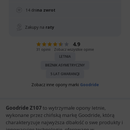
14 dni
na zwrot
Zakupy na
raty
4.9
31 opinii
Zobacz wszystkie opinie
LETNIA
BIEŻNIK ASYMETRYCZNY
5 LAT GWARANCJI
Zobacz inne opony marki
Goodride
Goodride Z107
to wytrzymałe opony letnie,
wykonane przez chińską markę Goodride, którą
charakteryzuje najwyższa dbałość o swe produkty i
innowacyjne technologie, oferowane w