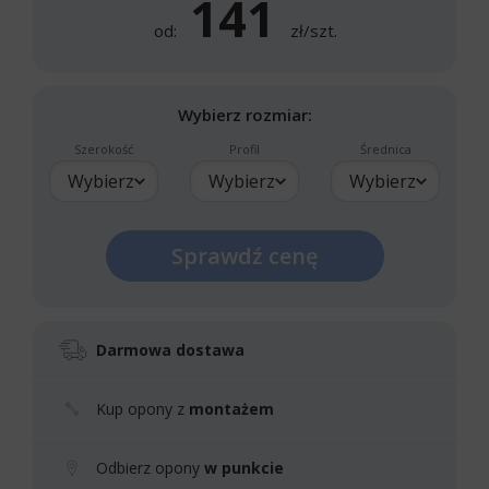
141
od:
zł/szt.
Wybierz rozmiar:
Szerokość
Profil
Średnica
Wybierz
Wybierz
Wybierz
Sprawdź cenę
Darmowa dostawa
Kup opony z
montażem
Odbierz opony
w punkcie