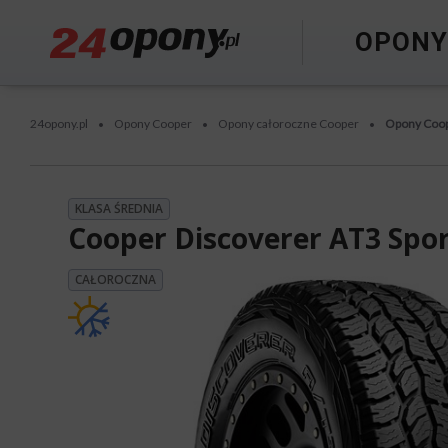
OPON
24opony.pl
Opony Cooper
Opony całoroczne Cooper
Opony Coop
•
•
•
KLASA ŚREDNIA
Cooper Discoverer AT3 Spor
CAŁOROCZNA