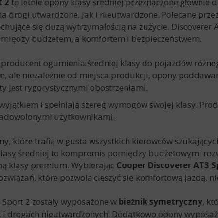
t 2
to letnie opony klasy średniej przeznaczone głównie
na drogi utwardzone, jak i nieutwardzone. Polecane prze
cechujące się dużą wytrzymałością na zużycie.
Discoverer 
iędzy budżetem, a komfortem i bezpieczeństwem.
 producent ogumienia średniej klasy do pojazdów różne
ie, ale niezależnie od miejsca produkcji, opony poddawa
y jest rygorystycznymi obostrzeniami.
j wyjątkiem i spełniają szereg wymogów swojej klasy. Pro
 zadowolonymi użytkownikami.
ny, które trafią w gusta wszystkich kierowców szukając
lasy średniej to kompromis pomiędzy budżetowymi rozw
ną klasy premium. Wybierając
Cooper Discoverer AT3 S
ozwiązań, które pozwolą cieszyć się komfortową jazdą, n
 Sport 2
zostały wyposażone w
bieżnik symetryczny
, k
ak i drogach nieutwardzonych. Dodatkowo opony wyposaż