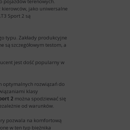
 do pojazdów terenowych.
z kierowców, jako uniwersalne
AT3 Sport 2
są
go typu. Zakłady produkcyjne
ne są szczegółowym testom, a
ducent jest dość popularny w
ych optymalnych rozwiązań do
iązaniami klasy
port 2
można spodziewać się
iezależnie od warunków.
tóry pozwala na komfortową
one w ten typ bieżnika