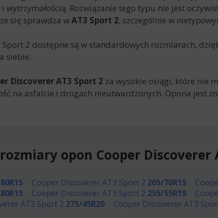
 i wytrzymałością. Rozwiązanie tego typu nie jest oczyw
rze się sprawdza w
AT3 Sport 2
, szczególnie w nietypowy
 Sport 2
dostępne są w standardowych rozmiarach, dzię
 siebie.
er Discoverer AT3 Sport 2
za wysokie osiągi, które nie 
ść na asfalcie i drogach nieutwardzonych. Opona
jest z
rozmiary opon Cooper Discoverer 
/80R15
Cooper Discoverer AT3 Sport 2
205/70R15
Coope
/80R15
Cooper Discoverer AT3 Sport 2
255/55R19
Coope
verer AT3 Sport 2
275/45R20
Cooper Discoverer AT3 Spor