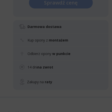
Sprawdź cenę
Darmowa dostawa
Kup opony z
montażem
Odbierz opony
w punkcie
14 dni
na zwrot
Zakupy na
raty