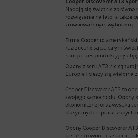
Cooper Discoverer AT3 Spor
Nadają się świetnie zarówno 
rozwiązanie na lato, a także 
zrównoważonym wyborem pom
Firma
Cooper
to amerykański
rozrzucone są po całym świec
sam proces produkcyjny objęt
Opony z serii
AT3
nie są tuta
Europie i cieszy się wieloma
Cooper Discoverer AT3
to opo
swojego samochodu. Opony k
ekonomicznej oraz wysoką ce
klasycznych i sprawdzonych r
Opony
Cooper Discoverer AT3
jazdę zarówno po asfalcie, j