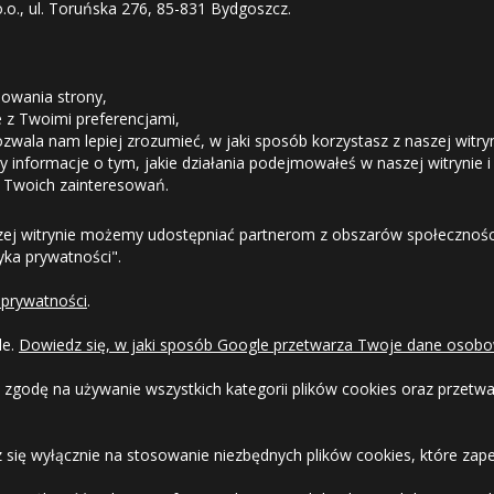
o.o., ul. Toruńska 276, 85-831 Bydgoszcz.
Średnia ilość
STREFA KLIENTA
Duża ilość
owania strony,
Duża ilość
ie z Twoimi preferencjami,
Średnia ilość
ozwala nam lepiej zrozumieć, w jaki sposób korzystasz z naszej witry
Odstąpienie od umowy
 informacje o tym, jakie działania podejmowałeś w naszej witrynie i
 Twoich zainteresowań.
Średnia ilość
Dostawa
zej witrynie możemy udostępniać partnerom z obszarów społeczności
17.08
Średnia ilość
tyka prywatności".
Formy Płatności
08
Średnia ilość
 prywatności
.
Regulamin sklepu
17.08
Duża ilość
le.
Dowiedz się, w jaki sposób Google przetwarza Twoje dane osobo
08
Duża ilość
Dlaczego warto kupić w 24opony.pl
 zgodę na używanie wszystkich kategorii plików cookies oraz przet
dostępność
Mała ilość
Konkursy i promocje
 się wyłącznie na stosowanie niezbędnych plików cookies, które zape