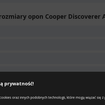
rozmiary opon Cooper Discoverer A
Duża ilość
ą prywatność!
08
Duża ilość
 cookies oraz innych podobnych technologii, które mogą wiązać się
8
Duża ilość