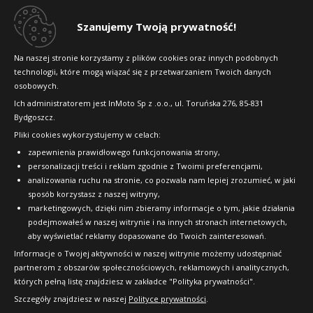
Toyo Proxes R56
Dlaczego warto kupić w 24opony.pl
Szanujemy Twoją prywatność!
215/55R18 95 H
Konkursy i promocje
Na naszej stronie korzystamy z plików cookies oraz innych podobnych
B
C
67dB
technologii, które mogą wiązać się z przetwarzaniem Twoich danych
Raty
Doręczymy
13.08 - 14.08
Średnia ilość
osobowych.
478
FAQ
Ich administratorem jest InMoto Sp z .o.o., ul. Toruńska 276, 85-831
Bydgoszcz.
zł/szt.
Pliki cookies wykorzystujemy w celach:
OFICJALNY PARTNER
zapewnienia prawidłowego funkcjonowania strony,
Kup
personalizacji treści i reklam zgodnie z Twoimi preferencjami,
analizowania ruchu na stronie, co pozwala nam lepiej zrozumieć, w jaki
sposób korzystasz z naszej witryny,
marketingowych, dzięki nim zbieramy informacje o tym, jakie działania
Toyo Proxes R56
podejmowałeś w naszej witrynie i na innych stronach internetowych,
aby wyświetlać reklamy dopasowane do Twoich zainteresowań.
215/55R18 95 H
Informacje o Twojej aktywności w naszej witrynie możemy udostępniać
partnerom z obszarów społecznościowych, reklamowych i analitycznych,
B
C
67dB
których pełną listę znajdziesz w zakładce "Polityka prywatności".
produkcja: Japonia
Doręczymy
13.08 - 14.08
Średnia ilość
Szczegóły znajdziesz w naszej
Polityce prywatności
.