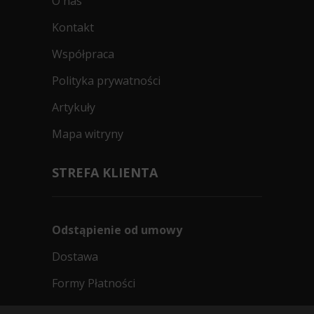
339
O nas
zł/szt.
Kontakt
Kup
Współpraca
Polityka prywatności
Artykuły
Toyo Proxes R56
215/55R18 95 H
Mapa witryny
B
C
67dB
STREFA KLIENTA
Data produkcji:
2024, produkcja: Japonia
Doręczymy
11.08.2026
Średnia ilość
439
Odstąpienie od umowy
zł/szt.
Dostawa
Kup
Formy Płatności
Regulamin sklepu