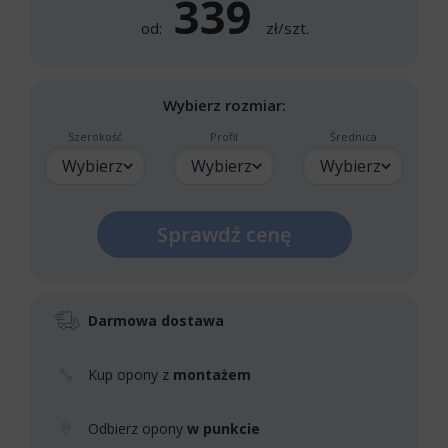
339
od:
zł/szt.
Wybierz rozmiar:
Szerokość
Profil
Średnica
Wybierz
Wybierz
Wybierz
Sprawdź cenę
Darmowa dostawa
Kup opony z
montażem
Odbierz opony
w punkcie