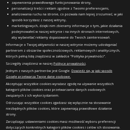
zapewnienia prawidłowego funkcjonowania strony,
personalizacji treści i reklam zgodnie z Twoimi preferencjami,
analizowania ruchu na stronie, co pozwala nam lepiej zrozumieć, w jaki
sposób korzystasz z naszej witryny,
marketingowych, dzięki nim zbieramy informacje o tym, jakie działania
podejmowałeś w naszej witrynie i na innych stronach internetowych,
aby wyświetlać reklamy dopasowane do Twoich zainteresowań.
Informacje o Twojej aktywności w naszej witrynie możemy udostępniać
partnerom z obszarów społecznościowych, reklamowych i analitycznych,
których pełną listę znajdziesz w zakładce "Polityka prywatności".
Szczegóły znajdziesz w naszej
Polityce prywatności
.
Jednym z naszych partnerów jest Google.
Dowiedz się, w jaki sposób
Google przetwarza Twoje dane osobowe.
Akceptując wszystkie cookies wyrażasz zgodę na używanie wszystkich
kategorii plików cookies oraz przetwarzanie danych osobowych
związanych z ich wykorzystaniem.
Odrzucając wszystkie cookies zgadzasz się wyłącznie na stosowanie
niezbędnych plików cookies, które zapewniają prawidłowe działanie
strony.
Copyright © 2010-2026 24opony.pl. Wszelkie
Zarządzając ustawieniami cookies masz możliwość wyboru preferencji
prawa zastrzeżone.
dotyczących konkretnych kategorii plików cookies i celów ich stosowania.