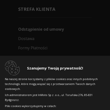
Doręczymy
13.08 - 14.08
Mała ilość
346
STREFA KLIENTA
zł/szt.
Odstąpienie od umowy
Kup
Dostawa
Formy Płatności
Regulamin sklepu
Dlaczego warto kupić w 24opony.pl
Szanujemy Twoją prywatność!
Konkursy i promocje
Na naszej stronie korzystamy z plików cookies oraz innych podobnych
technologii, które mogą wiązać się z przetwarzaniem Twoich danych
Raty
osobowych.
FAQ
Ich administratorem jest InMoto Sp z .o.o., ul. Toruńska 276, 85-831
Bydgoszcz.
Pliki cookies wykorzystujemy w celach:
OFICJALNY PARTNER