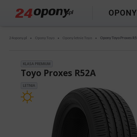
OPON
24opony.pl
Opony Toyo
Opony letnie Toyo
Opony Toyo Proxes R
•
•
•
KLASA PREMIUM
Toyo Proxes R52A
LETNIA