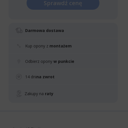
Sprawdź cenę
Darmowa dostawa
Kup opony z
montażem
Odbierz opony
w punkcie
14 dni
na zwrot
Zakupy na
raty