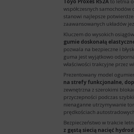
Toyo Proxes R52A
to letnia
współczesnych samochodów o
stanowi najlepsze potwierdze
zaawansowanych układów jez
Kluczem do wysokich osiągów
gumie doskonałą elastyczn
pozwala na bezpieczne i błys
guma jest wyjątkowo odporna 
właściwości trakcyjne przez w
Prezentowany model ogumie
na strefy funkcjonalne, do
zewnętrzna z szerokimi blok
przyczepności podczas szybkie
nienaganne utrzymywanie tor
prędkościach autostradowyc
Bezpieczeństwo w trakcie let
z gęstą siecią nacięć hydr