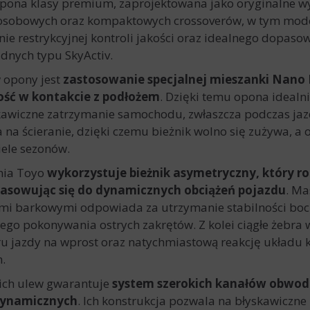
 opona klasy premium, zaprojektowana jako oryginalne w
sobowych oraz kompaktowych crossoverów, w tym model
nie restrykcyjnej kontroli jakości oraz idealnego dopa
dnych typu SkyActiv.
 opony jest
zastosowanie specjalnej mieszanki Nano 
ość w kontakcie z podłożem
. Dzięki temu opona idealnie
kawiczne zatrzymanie samochodu, zwłaszcza podczas jaz
na ścieranie, dzięki czemu bieżnik wolno się zużywa, a
iele sezonów.
nia Toyo
wykorzystuje bieżnik asymetryczny, który ro
pasowując się do dynamicznych obciążeń pojazdu
. Ma
ami barkowymi odpowiada za utrzymanie stabilności bo
go pokonywania ostrych zakrętów. Z kolei ciągłe żebra w 
u jazdy na wprost oraz natychmiastową reakcję układu 
h.
nich ulew gwarantuje
system szerokich kanałów obwod
odynamicznych
. Ich konstrukcja pozwala na błyskawiczne