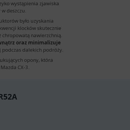
zyko wystąpienia zjawiska
y w deszczu.
uktorów było uzyskania
wencji klocków skutecznie
z chropowatą nawierzchnią.
nątrz oraz minimalizuje
ój podczas dalekich podróży.
ukujących opony, która
 Mazda CX-3.
 R52A