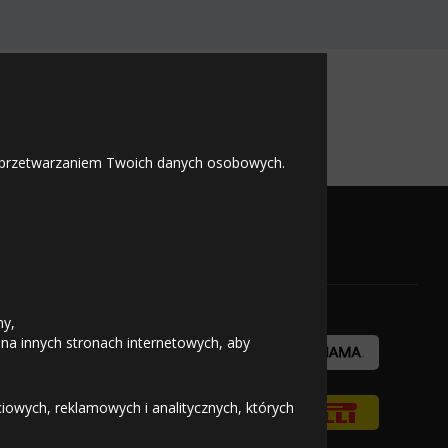
R52A
 z przetwarzaniem Twoich danych osobowych.
OFICJALNY PARTNER
ny,
 na innych stronach internetowych, aby
owych, reklamowych i analitycznych, których