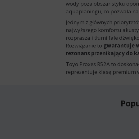
wody poza obszar styku opony
aquaplaningu, co pozwala na
Jednym z głównych priorytet
najwyższego komfortu akusty
rozprasza i tłumi fale dźwię
Rozwiązanie to
gwarantuje w
rezonans przenikający do k
Toyo Proxes R52A to doskonał
reprezentuje klasę premium 
Popu