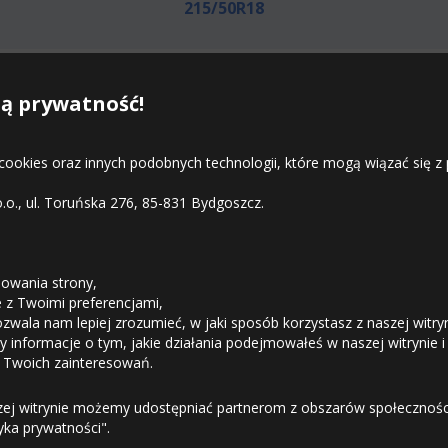
215/50R18
tępne rozmiary opon Toyo Proxes 
ą prywatność!
 cookies oraz innych podobnych technologii, które mogą wiązać się
o.o., ul. Toruńska 276, 85-831 Bydgoszcz.
STREFA KLIENTA
owania strony,
ie z Twoimi preferencjami,
ozwala nam lepiej zrozumieć, w jaki sposób korzystasz z naszej witry
Odstąpienie od umowy
 informacje o tym, jakie działania podejmowałeś w naszej witrynie i
 Twoich zainteresowań.
Dostawa
zej witrynie możemy udostępniać partnerom z obszarów społeczności
tyka prywatności".
Formy Płatności