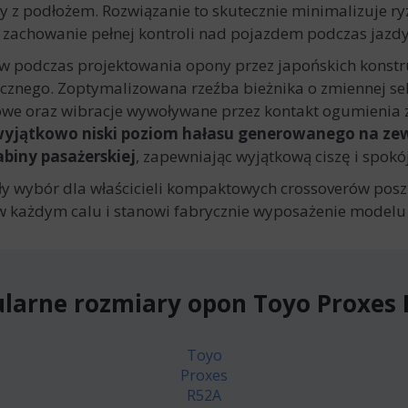
 z podłożem. Rozwiązanie to skutecznie minimalizuje ry
 zachowanie pełnej kontroli nad pojazdem podczas jazd
ów podczas projektowania opony przez japońskich konstr
cznego. Zoptymalizowana rzeźba bieżnika o zmiennej sek
kowe oraz wibracje wywoływane przez kontakt ogumienia 
yjątkowo niski poziom hałasu generowanego na zew
abiny pasażerskiej
, zapewniając wyjątkową ciszę i spok
y wybór dla właścicieli kompaktowych crossoverów posz
w każdym calu i stanowi fabrycznie wyposażenie modelu
larne rozmiary opon Toyo Proxes
Toyo
Proxes
R52A