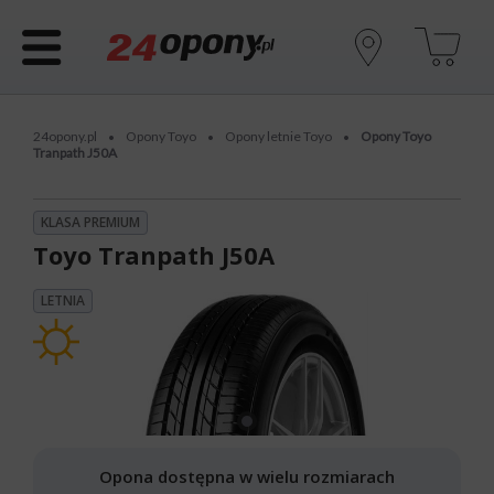
24opony.pl
Opony Toyo
Opony letnie Toyo
Opony Toyo
•
•
•
Tranpath J50A
KLASA PREMIUM
Toyo Tranpath J50A
LETNIA
Opona dostępna w wielu rozmiarach