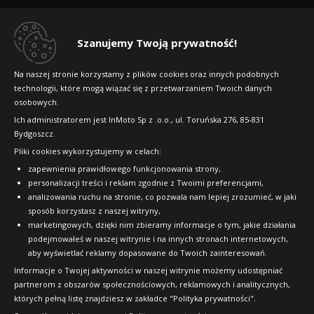
Regulamin sklepu
Dlaczego warto kupić w 24opony.pl
Szanujemy Twoją prywatność!
Konkursy i promocje
Na naszej stronie korzystamy z plików cookies oraz innych podobnych
technologii, które mogą wiązać się z przetwarzaniem Twoich danych
Raty
osobowych.
FAQ
Ich administratorem jest InMoto Sp z .o.o., ul. Toruńska 276, 85-831
Bydgoszcz.
Pliki cookies wykorzystujemy w celach:
OFICJALNY PARTNER
zapewnienia prawidłowego funkcjonowania strony,
personalizacji treści i reklam zgodnie z Twoimi preferencjami,
analizowania ruchu na stronie, co pozwala nam lepiej zrozumieć, w jaki
sposób korzystasz z naszej witryny,
marketingowych, dzięki nim zbieramy informacje o tym, jakie działania
podejmowałeś w naszej witrynie i na innych stronach internetowych,
aby wyświetlać reklamy dopasowane do Twoich zainteresowań.
Informacje o Twojej aktywności w naszej witrynie możemy udostępniać
partnerom z obszarów społecznościowych, reklamowych i analitycznych,
których pełną listę znajdziesz w zakładce "Polityka prywatności".