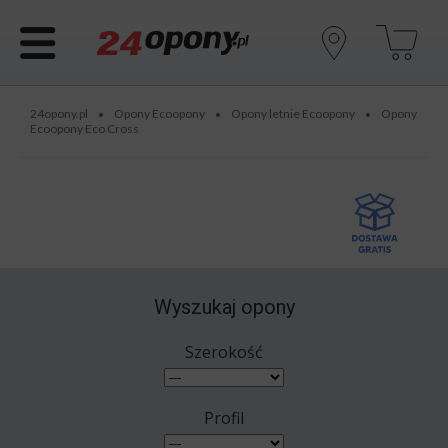
24opony.pl
Opony Ecoopony
Opony letnie Ecoopony
Opony
•
•
•
Ecoopony Eco Cross
Wyszukaj opony
Szerokość
Profil