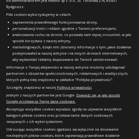
Ich administratorem jest InMoto Sp z .o.o., ul. Toruńska 276, 85-831
Bydgoszcz.
Pliki cookies wykorzystujemy w celach:
OFICJALNY PARTNER
zapewnienia prawidłowego funkcjonowania strony,
personalizacji treści i reklam zgodnie z Twoimi preferencjami,
analizowania ruchu na stronie, co pozwala nam lepiej zrozumieć, w jaki
sposób korzystasz z naszej witryny,
marketingowych, dzięki nim zbieramy informacje o tym, jakie działania
podejmowałeś w naszej witrynie i na innych stronach internetowych,
aby wyświetlać reklamy dopasowane do Twoich zainteresowań.
Informacje o Twojej aktywności w naszej witrynie możemy udostępniać
partnerom z obszarów społecznościowych, reklamowych i analitycznych,
których pełną listę znajdziesz w zakładce "Polityka prywatności".
Szczegóły znajdziesz w naszej
Polityce prywatności
.
Jednym z naszych partnerów jest Google.
Dowiedz się, w jaki sposób
Google przetwarza Twoje dane osobowe.
Akceptując wszystkie cookies wyrażasz zgodę na używanie wszystkich
kategorii plików cookies oraz przetwarzanie danych osobowych
związanych z ich wykorzystaniem.
Odrzucając wszystkie cookies zgadzasz się wyłącznie na stosowanie
niezbędnych plików cookies, które zapewniają prawidłowe działanie