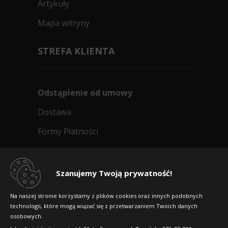
Artykuły
Mapa witryny
STREFA KLIENTA
Odstąpienie od umowy
Dostawa
Formy Płatności
Regulamin sklepu
Dlaczego warto kupić w 24opony.pl
Szanujemy Twoją prywatność!
Konkursy i promocje
Na naszej stronie korzystamy z plików cookies oraz innych podobnych
technologii, które mogą wiązać się z przetwarzaniem Twoich danych
Raty
osobowych.
FAQ