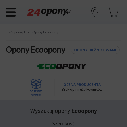
24opony.pl
Opony Ecoopony
•
Opony Ecoopony
OPONY BIEŻNIKOWANE
OCENA PRODUCENTA
Brak opinii użytkowników
Wyszukaj opony
Ecoopony
Szerokość