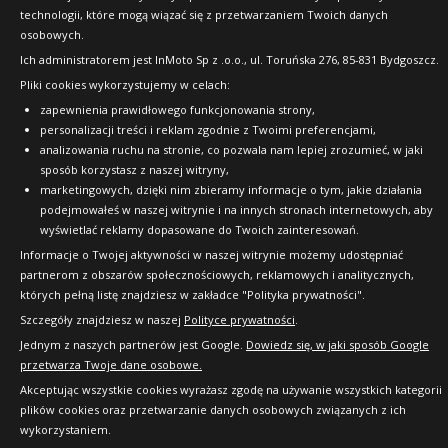
technologii, które mogą wiązać się z przetwarzaniem Twoich danych
Copyright © 2010-2026 24opony.pl. Wszelkie
osobowych.
prawa zastrzeżone.
Ich administratorem jest InMoto Sp z .o.o., ul. Toruńska 276, 85-831 Bydgoszcz.
Pliki cookies wykorzystujemy w celach:
zapewnienia prawidłowego funkcjonowania strony,
personalizacji treści i reklam zgodnie z Twoimi preferencjami,
analizowania ruchu na stronie, co pozwala nam lepiej zrozumieć, w jaki
sposób korzystasz z naszej witryny,
marketingowych, dzięki nim zbieramy informacje o tym, jakie działania
podejmowałeś w naszej witrynie i na innych stronach internetowych, aby
wyświetlać reklamy dopasowane do Twoich zainteresowań.
Informacje o Twojej aktywności w naszej witrynie możemy udostępniać
partnerom z obszarów społecznościowych, reklamowych i analitycznych,
których pełną listę znajdziesz w zakładce "Polityka prywatności".
Szczegóły znajdziesz w naszej
Polityce prywatności
.
Jednym z naszych partnerów jest Google.
Dowiedz się, w jaki sposób Google
przetwarza Twoje dane osobowe.
Akceptując wszystkie cookies wyrażasz zgodę na używanie wszystkich kategorii
plików cookies oraz przetwarzanie danych osobowych związanych z ich
wykorzystaniem.