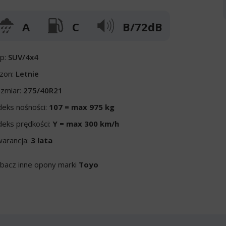
A
C
B/72dB
p:
SUV/4x4
zon:
Letnie
zmiar:
275/40R21
deks nośności:
107 = max 975 kg
deks prędkości:
Y = max 300 km/h
arancja:
3 lata
bacz inne opony marki
Toyo