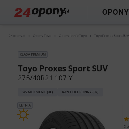
OPON
24opony.pl
Opony Toyo
Opony letnie Toyo
Toyo Proxes Sport SUV
•
•
•
KLASA PREMIUM
Toyo Proxes Sport SUV
275/40R21 107 Y
WZMOCNIENIE (XL)
RANT OCHRONNY (FR)
LETNIA
2 o