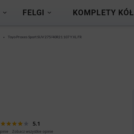
Y
FELGI
KOMPLETY KÓŁ
Toyo Proxes Sport SUV 275/40R21 107 Y XL FR
•
5.1
pinie
Zobacz wszystkie opinie