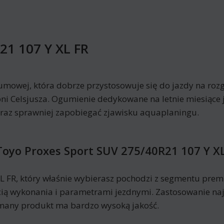
21 107 Y XL FR
umowej, która dobrze przystosowuje się do jazdy na rozg
ni Celsjusza. Ogumienie dedykowane na letnie miesiące 
oraz sprawniej zapobiegać zjawisku aquaplaningu.
oyo Proxes Sport SUV 275/40R21 107 Y X
L FR, który właśnie wybierasz pochodzi z segmentu prem
ością wykonania i parametrami jezdnymi. Zastosowanie n
ymany produkt ma bardzo wysoką jakość.