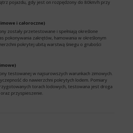
trz pojazdu, gdy jest on rozpędzony do 80km/h przy
zimowe i całoroczne)
ony zostały przetestowane i spełniają określone
zas pokonywania zakrętów, hamowania w określonym
ierzchni pokrytej ubitą warstwą śniegu o grubości
zimowe)
opony testowanej w najsurowszych warunkach zimowych.
yczepność do nawierzchni pokrytych lodem. Pomiary
rzygotowanych torach lodowych, testowana jest droga
oraz przyspieszenie.