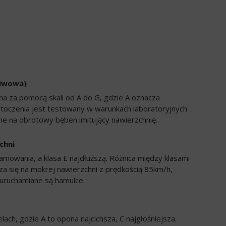
liwowa)
a za pomocą skali od A do G, gdzie A oznacza
 toczenia jest testowany w warunkach laboratoryjnych
e na obrotowy bęben imitujący nawierzchnię.
chni
amowania, a klasa E najdłuższą. Różnica między klasami
a się na mokrej nawierzchni z prędkością 85km/h,
uruchamiane są hamulce.
ch, gdzie A to opona najcichsza, C najgłośniejsza.