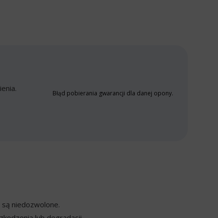
enia.
Błąd pobierania gwarancji dla danej opony.
y są niedozwolone.
kodzenia lub degradacji.