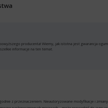
stwa
owyższego producenta! Wiemy, jak istotna jest gwarancja ogumi
szelkie informacje na ten temat.
ezgodnie z przeznaczeniem. Nieautoryzowane modyfikacje i zmian
mocno nasłonecznionych miejscach – może prowadzić do jego usz