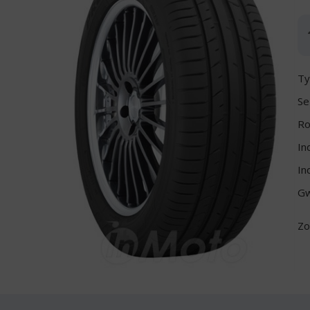
Ty
Se
Ro
In
In
Gw
Zo