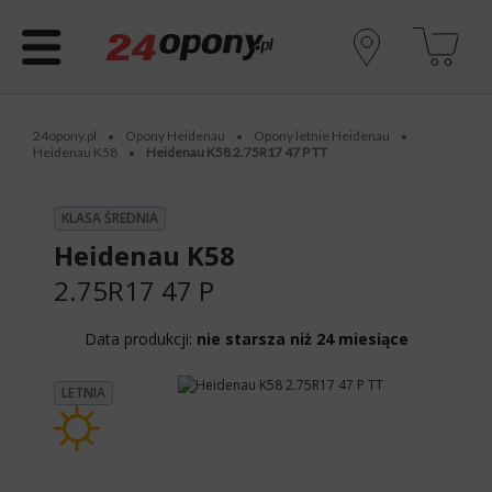
24opony.pl
Opony Heidenau
Opony letnie Heidenau
•
•
•
Heidenau K58
Heidenau K58 2.75R17 47 P TT
•
KLASA ŚREDNIA
Heidenau K58
2.75R17 47 P
Data produkcji:
nie starsza niż 24 miesiące
LETNIA