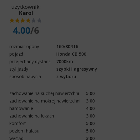
użytkownik:
Karol
4.00
/6
rozmiar opony
160/80R16
pojazd
Honda CB 500
przejechany dystans
7000km
styl jazdy
szybki i agresywny
sposób nabycia
z wyboru
zachowanie na suchej nawierzchni
5.00
zachowanie na mokrej nawierzchni
3.00
hamowanie
4.00
zachowanie na łukach
3.00
komfort
5.00
poziom hałasu
5.00
wygląd
3.00