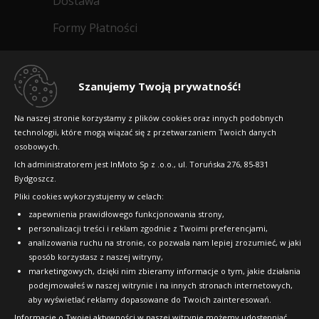
Dostawa
Formy Płatności
Regulamin sklepu
Dlaczego warto kupić w 24opony.pl
Szanujemy Twoją prywatność!
Konkursy i promocje
Na naszej stronie korzystamy z plików cookies oraz innych podobnych
technologii, które mogą wiązać się z przetwarzaniem Twoich danych
Raty
osobowych.
FAQ
Ich administratorem jest InMoto Sp z .o.o., ul. Toruńska 276, 85-831
Bydgoszcz.
Pliki cookies wykorzystujemy w celach:
OFICJALNY PARTNER
zapewnienia prawidłowego funkcjonowania strony,
personalizacji treści i reklam zgodnie z Twoimi preferencjami,
analizowania ruchu na stronie, co pozwala nam lepiej zrozumieć, w jaki
sposób korzystasz z naszej witryny,
marketingowych, dzięki nim zbieramy informacje o tym, jakie działania
podejmowałeś w naszej witrynie i na innych stronach internetowych,
aby wyświetlać reklamy dopasowane do Twoich zainteresowań.
Informacje o Twojej aktywności w naszej witrynie możemy udostępniać