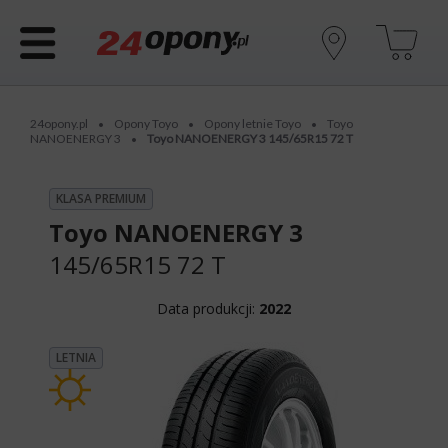
24opony.pl
Opony Toyo
Opony letnie Toyo
Toyo
•
•
•
NANOENERGY 3
Toyo NANOENERGY 3 145/65R15 72 T
•
KLASA PREMIUM
Toyo NANOENERGY 3
145/65R15 72 T
Data produkcji:
2022
LETNIA