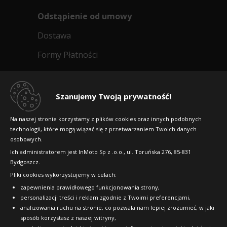
Odstąpienie od umowy
Dostawa
Formy Płatności
Regulamin sklepu
Dlaczego warto kupić w 24opony.pl
Szanujemy Twoją prywatność!
Konkursy i promocje
Na naszej stronie korzystamy z plików cookies oraz innych podobnych
technologii, które mogą wiązać się z przetwarzaniem Twoich danych
Raty
osobowych.
FAQ
Ich administratorem jest InMoto Sp z .o.o., ul. Toruńska 276, 85-831
Bydgoszcz.
Pliki cookies wykorzystujemy w celach:
OFICJALNY PARTNER
zapewnienia prawidłowego funkcjonowania strony,
personalizacji treści i reklam zgodnie z Twoimi preferencjami,
analizowania ruchu na stronie, co pozwala nam lepiej zrozumieć, w jaki
sposób korzystasz z naszej witryny,