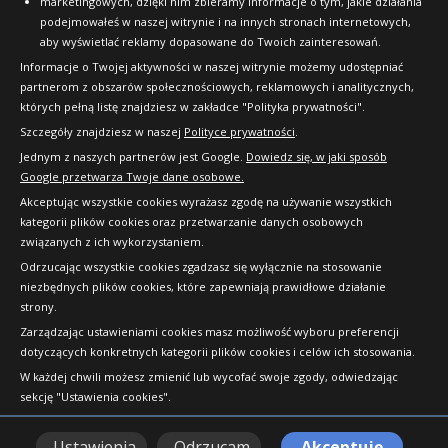
marketingowych, dzięki nim zbieramy informacje o tym, jakie działania
podejmowałeś w naszej witrynie i na innych stronach internetowych,
aby wyświetlać reklamy dopasowane do Twoich zainteresowań.
Informacje o Twojej aktywności w naszej witrynie możemy udostępniać
partnerom z obszarów społecznościowych, reklamowych i analitycznych,
których pełną listę znajdziesz w zakładce "Polityka prywatności".
Szczegóły znajdziesz w naszej
Polityce prywatności
.
Jednym z naszych partnerów jest Google.
Dowiedz się, w jaki sposób
Google przetwarza Twoje dane osobowe.
Akceptując wszystkie cookies wyrażasz zgodę na używanie wszystkich
kategorii plików cookies oraz przetwarzanie danych osobowych
związanych z ich wykorzystaniem.
Odrzucając wszystkie cookies zgadzasz się wyłącznie na stosowanie
niezbędnych plików cookies, które zapewniają prawidłowe działanie
strony.
Copyright © 2010-2026 24opony.pl. Wszelkie
Zarządzając ustawieniami cookies masz możliwość wyboru preferencji
prawa zastrzeżone.
dotyczących konkretnych kategorii plików cookies i celów ich stosowania.
W każdej chwili możesz zmienić lub wycofać swoje zgody, odwiedzając
sekcję "Ustawienia cookies".
Ustawienia
Odrzucam
Akceptuję