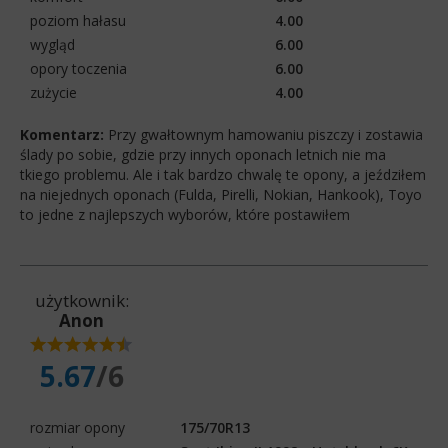
poziom hałasu
4.00
wygląd
6.00
opory toczenia
6.00
zużycie
4.00
Komentarz:
Przy gwałtownym hamowaniu piszczy i zostawia
ślady po sobie, gdzie przy innych oponach letnich nie ma
tkiego problemu. Ale i tak bardzo chwalę te opony, a jeździłem
na niejednych oponach (Fulda, Pirelli, Nokian, Hankook), Toyo
to jedne z najlepszych wyborów, które postawiłem
użytkownik:
Anon
5.67
/6
rozmiar opony
175/70R13