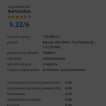
użytkownik:
BartoszSzn
5.22
/6
rozmiar opony
175/65R14
pojazd
Mazda 323 2001r. F-Liftback BJ -
1.6 (70 kW)
przejechany dystans
7000km
styl jazdy
umiarkowany
sposób nabycia
z wyboru
miejsce użytkowania
w mieście i poza miastem
zachowanie na suchej nawierzchni
6.00
zachowanie na mokrej nawierzchni
6.00
hamowanie
4.00
zachowanie na łukach
5.00
komfort
6.00