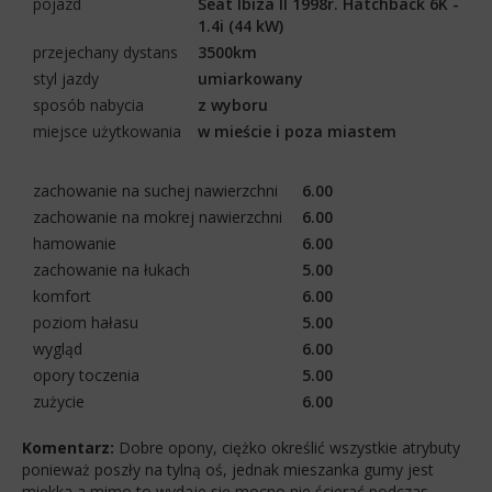
pojazd
Seat Ibiza II 1998r. Hatchback 6K -
1.4i (44 kW)
przejechany dystans
3500km
styl jazdy
umiarkowany
sposób nabycia
z wyboru
miejsce użytkowania
w mieście i poza miastem
zachowanie na suchej nawierzchni
6.00
zachowanie na mokrej nawierzchni
6.00
hamowanie
6.00
zachowanie na łukach
5.00
komfort
6.00
poziom hałasu
5.00
wygląd
6.00
opory toczenia
5.00
zużycie
6.00
Komentarz:
Dobre opony, ciężko określić wszystkie atrybuty
ponieważ poszły na tylną oś, jednak mieszanka gumy jest
miękka a mimo to wydaje się mocno nie ścierać podczas