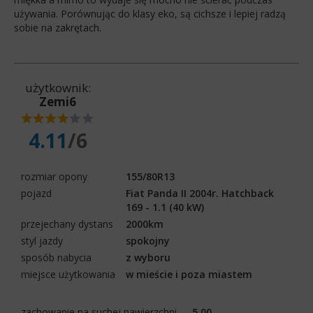
używania. Porównując do klasy eko, są cichsze i lepiej radzą
sobie na zakrętach.
użytkownik:
Zemi6
4.11
/6
rozmiar opony
155/80R13
pojazd
Fiat Panda II 2004r. Hatchback
169 - 1.1 (40 kW)
przejechany dystans
2000km
styl jazdy
spokojny
sposób nabycia
z wyboru
miejsce użytkowania
w mieście i poza miastem
zachowanie na suchej nawierzchni
5.00