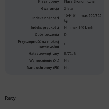
Klasa opony
Klasa Ekonomiczna
Gwarancja
2 lata
104/101 = max 900/825
Indeks nośności
kg
Indeks prędkości
N = max 140 km/h
Opór toczenia
D
Przyczepność na mokrej
C
nawierzchni
Hałas zewnętrzny
B/72dB
Wzmocnienie (XL)
Nie
Rant ochronny (FR)
Nie
Raty