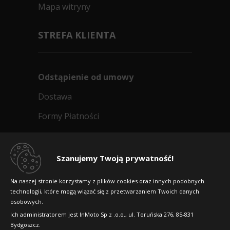
Mapa witryny
STREFA KLIENTA
Odstąpienie od umowy
Dostawa
Formy Płatności
Regulamin sklepu
Dlaczego warto kupić w 24opony.pl
Szanujemy Twoją prywatność!
Konkursy i promocje
Na naszej stronie korzystamy z plików cookies oraz innych podobnych
technologii, które mogą wiązać się z przetwarzaniem Twoich danych
Raty
osobowych.
FAQ
Ich administratorem jest InMoto Sp z .o.o., ul. Toruńska 276, 85-831
Bydgoszcz.