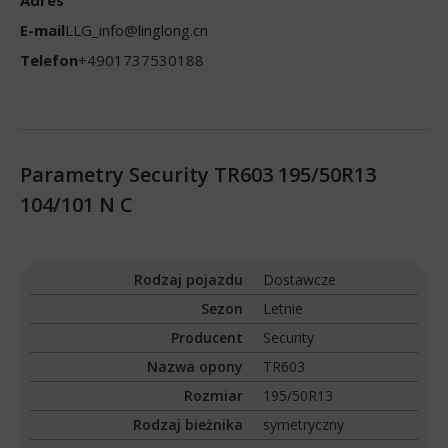
Adres
E-mail
LLG_info@linglong.cn
Telefon
+4901737530188
Parametry Security TR603 195/50R13
104/101 N C
Rodzaj pojazdu
Dostawcze
Sezon
Letnie
Producent
Security
Nazwa opony
TR603
Rozmiar
195/50R13
Rodzaj bieżnika
symetryczny