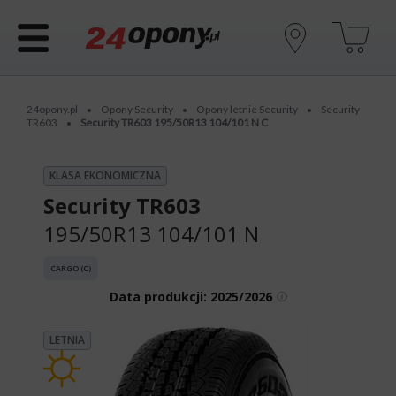
24opony.pl
Opony Security
Opony letnie Security
Security
•
•
•
TR603
Security TR603 195/50R13 104/101 N C
•
KLASA EKONOMICZNA
Security TR603
195/50R13 104/101 N
CARGO (C)
Data produkcji:
2025/2026
LETNIA