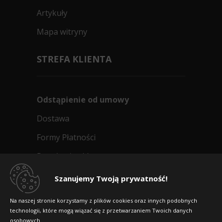
Artykuły
Mapa witryny
STREFA KLIENTA
Odstąpienie od umowy
Dostawa
Formy Płatności
Regulamin sklepu
Dlaczego warto kupić w 24opony.pl
Szanujemy Twoją prywatność!
Konkursy i promocje
Na naszej stronie korzystamy z plików cookies oraz innych podobnych
technologii, które mogą wiązać się z przetwarzaniem Twoich danych
Raty
osobowych.