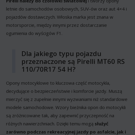
Pirelli należy do czołówki światowej
i tworzy opony
letnie do samochodów osobowych, SUV-ów oraz aut 4×4 i
pojazdów dostawczych. Włoska marka jest znana w
motorsporcie, między innymi przez dostarczanie
ogumienia do wyścigów F1.
Dla jakiego typu pojazdu
przeznaczone są Pirelli MT60 RS
110/70R17 54 H?
Opony motocyklowe to kluczowa część motocykla,
decydujące o bezpieczeństwie i komforcie jazdy. Muszą
mierzyć się z zupełnie innymi wyzwaniami niż standardowe
modele samochodowe. Wzory bieżnika opon do motocykli
są zróżnicowane tak, aby zapewnić przyczepność na
różnych nawierzchniach. Dzięki temu mogą
służyć
zarówno podczas rekreacyjnej jazdy po asfalcie, jak i