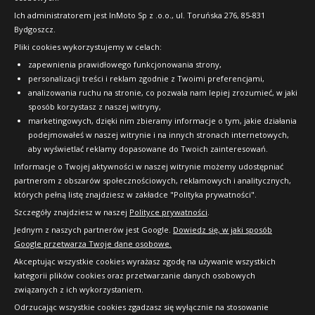
FAQ
Ich administratorem jest InMoto Sp z .o.o., ul. Toruńska 276, 85-831
Bydgoszcz.
Pliki cookies wykorzystujemy w celach:
OFICJALNY PARTNER
zapewnienia prawidłowego funkcjonowania strony,
personalizacji treści i reklam zgodnie z Twoimi preferencjami,
analizowania ruchu na stronie, co pozwala nam lepiej zrozumieć, w jaki
sposób korzystasz z naszej witryny,
marketingowych, dzięki nim zbieramy informacje o tym, jakie działania
podejmowałeś w naszej witrynie i na innych stronach internetowych,
aby wyświetlać reklamy dopasowane do Twoich zainteresowań.
Informacje o Twojej aktywności w naszej witrynie możemy udostępniać
partnerom z obszarów społecznościowych, reklamowych i analitycznych,
których pełną listę znajdziesz w zakładce "Polityka prywatności".
Szczegóły znajdziesz w naszej
Polityce prywatności
.
Jednym z naszych partnerów jest Google.
Dowiedz się, w jaki sposób
Google przetwarza Twoje dane osobowe.
Akceptując wszystkie cookies wyrażasz zgodę na używanie wszystkich
kategorii plików cookies oraz przetwarzanie danych osobowych
związanych z ich wykorzystaniem.
Odrzucając wszystkie cookies zgadzasz się wyłącznie na stosowanie