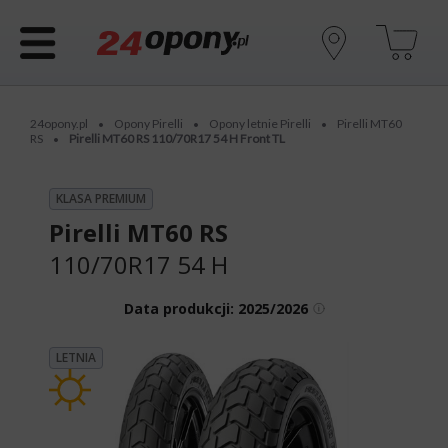
24opony.pl
Opony Pirelli
Opony letnie Pirelli
Pirelli MT60
•
•
•
RS
Pirelli MT60 RS 110/70R17 54 H Front TL
•
KLASA PREMIUM
Pirelli MT60 RS
110/70R17 54 H
Data produkcji:
2025/2026
LETNIA