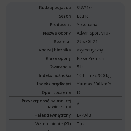
Rodzaj pojazdu
SUV/4x4
Sezon
Letnie
Producent
Yokohama
Nazwa opony
Advan Sport V107
Rozmiar
295/30R24
Rodzaj bieżnika
asymetryczny
Klasa opony
Klasa Premium
Gwarancja
5 lat
Indeks nośności
104 = max 900 kg
Indeks prędkości
Y = max 300 km/h
Opór toczenia
D
Przyczepność na mokrej
A
nawierzchni
Hałas zewnętrzny
B/73dB
Wzmocnienie (XL)
Tak