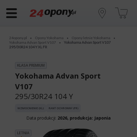
24opony.pl
Opony Yokohama
Opony letnie Yokohama
•
•
•
Yokohama Advan Sport V107
Yokohama Advan Sport V107
•
295/30R24 104 Y XL FR
KLASA PREMIUM
Yokohama Advan Sport
V107
295/30R24 104 Y
WZMOCNIENIE (XL)
RANT OCHRONNY (FR)
Data produkcji:
2026, produkcja: Japonia
LETNIA