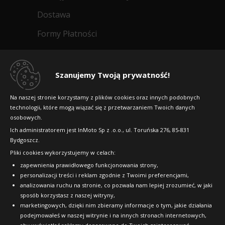
Dostawa
Formy Płatności
Regulamin sklepu
Dlaczego warto kupić w 24opony.pl
Szanujemy Twoją prywatność!
Konkursy i promocje
Na naszej stronie korzystamy z plików cookies oraz innych podobnych
technologii, które mogą wiązać się z przetwarzaniem Twoich danych
Raty
osobowych.
FAQ
Ich administratorem jest InMoto Sp z .o.o., ul. Toruńska 276, 85-831
Bydgoszcz.
Pliki cookies wykorzystujemy w celach:
OFICJALNY PARTNER
zapewnienia prawidłowego funkcjonowania strony,
personalizacji treści i reklam zgodnie z Twoimi preferencjami,
analizowania ruchu na stronie, co pozwala nam lepiej zrozumieć, w jaki
sposób korzystasz z naszej witryny,
marketingowych, dzięki nim zbieramy informacje o tym, jakie działania
podejmowałeś w naszej witrynie i na innych stronach internetowych,