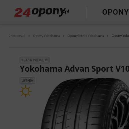
OPON
24opony.pl
Opony Yokohama
Opony letnie Yokohama
Opony Yok
•
•
•
KLASA PREMIUM
Yokohama Advan Sport V1
LETNIA