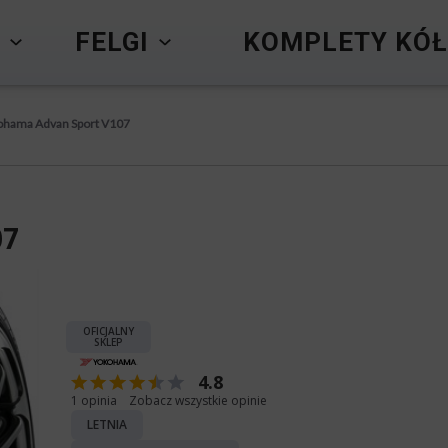
Y
FELGI
KOMPLETY KÓŁ
ohama Advan Sport V107
07
OFICJALNY
SKLEP
4.8
1 opinia
Zobacz wszystkie opinie
LETNIA