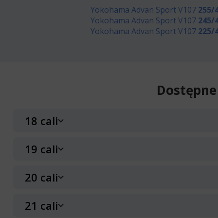
Yokohama Advan Sport V107
255/
Yokohama Advan Sport V107
245/
Yokohama Advan Sport V107
225/
Dostępne
18 cali
19 cali
Yokohama Advan Sport V107
225/40R18 92 Y
20 cali
Yokohama Advan Sport V107
WZMOCNIENIE (XL)
RANT OCHRONNY (FR)
235/50R19 99 Y
21 cali
Data produkcji:
2024,
A
D
71dB
Doręczymy
12.08.20
produkcja: Japonia
Yokohama Advan Sport V107
HOMOLOGACJA MERCEDES (MO1)
RANT OCHRONNY (FR)