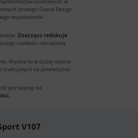
ji samochodów osobowych, w
ramach strategii Grand Design
lnego wyposażenia
mentów.
Znacząco redukuje
epszego rozkładu obciążenia
ie. Wynika to w dużej mierze
i trakcyjnych na powierzchni
ć jest więcej niż
ści.
Sport V107