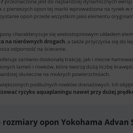
07
przeznaczona jest do najbardziej dynamicznych wers
na z pierwszych opon tej marki wprowadzona na rynek w 
rzystanie opon przede wszystkim jako elementu orygina
 opony charakteryzuje się wielostopniowym układem ele
zcza na nierównych drogach
, a także przyczynia się do l
ksza odporność na ścieranie.
feruje zarówno doskonałą trakcję, jak i mocne hamowan
ionych lameli i rowków, które tworzą dużą liczbę krawędz
jbardziej skuteczne na mokrych powierzchniach.
iększonych podłużnych rowków drenażowych. Ich objętoś
izować ryzyko aquaplaningu nawet przy dużej prędko
 rozmiary opon Yokohama Advan 