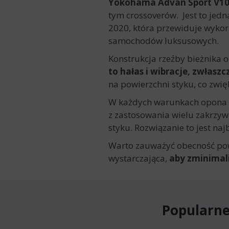
Yokohama Advan Sport V1
tym crossoverów. Jest to jed
2020, która przewiduje wyko
samochodów luksusowych.
Konstrukcja rzeźby bieżnika
to hałas i wibracje, zwłas
na powierzchni styku, co zwię
W każdych warunkach opona o
z zastosowania wielu zakrzyw
styku. Rozwiązanie to jest na
Warto zauważyć obecność pow
wystarczająca,
aby zminimal
Popularne