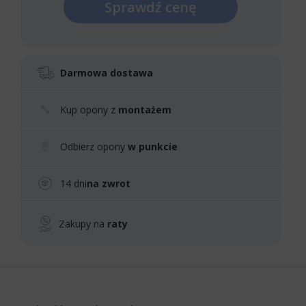
Sprawdź cenę
Darmowa dostawa
Kup opony z
montażem
Odbierz opony
w punkcie
14 dni
na zwrot
Zakupy na
raty