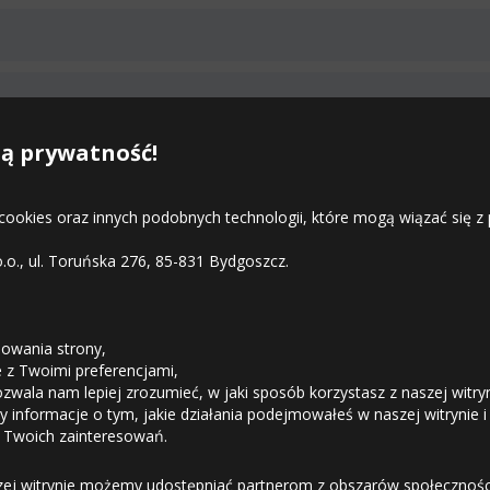
.2026
Duża ilość
FR)
my
17.08 - 18.08
Duża ilość
HRONNY (FR)
ą prywatność!
my
17.08 - 18.08
Duża ilość
 - 14.08
Duża ilość
 cookies oraz innych podobnych technologii, które mogą wiązać się
my
17.08 - 18.08
Średnia ilość
o.o., ul. Toruńska 276, 85-831 Bydgoszcz.
.2026
Duża ilość
my
17.08 - 18.08
Duża ilość
STREFA KLIENTA
my
17.08 - 18.08
Duża ilość
owania strony,
26
Średnia ilość
ie z Twoimi preferencjami,
.2026
Mała ilość
ozwala nam lepiej zrozumieć, w jaki sposób korzystasz z naszej witry
Odstąpienie od umowy
 informacje o tym, jakie działania podejmowałeś w naszej witrynie i
my
13.08 - 14.08
Średnia ilość
FR)
 Twoich zainteresowań.
6
Mała ilość
Dostawa
08
Średnia ilość
zej witrynie możemy udostępniać partnerom z obszarów społeczności