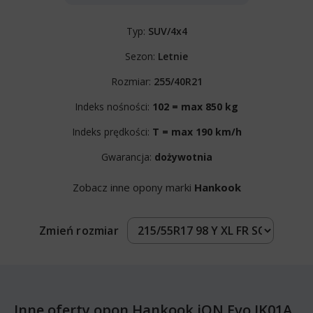
Typ:
SUV/4x4
Sezon:
Letnie
Rozmiar:
255/40R21
Indeks nośności:
102 = max 850 kg
Indeks prędkości:
T = max 190 km/h
Gwarancja:
dożywotnia
Zobacz inne opony marki
Hankook
Zmień rozmiar
Inne oferty opon Hankook iON Evo IK01A