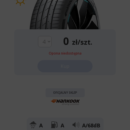
0
zł/szt.
Opona niedostępna
Kup
OFICJALNY SKLEP
A
A
A/68dB