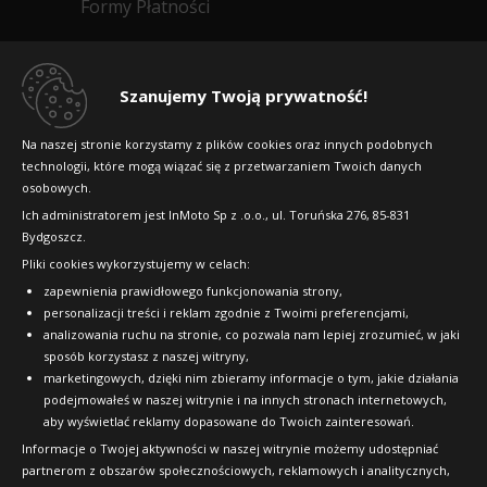
Formy Płatności
Regulamin sklepu
Dlaczego warto kupić w 24opony.pl
Szanujemy Twoją prywatność!
Konkursy i promocje
Na naszej stronie korzystamy z plików cookies oraz innych podobnych
technologii, które mogą wiązać się z przetwarzaniem Twoich danych
Raty
osobowych.
FAQ
Ich administratorem jest InMoto Sp z .o.o., ul. Toruńska 276, 85-831
Bydgoszcz.
Pliki cookies wykorzystujemy w celach:
OFICJALNY PARTNER
zapewnienia prawidłowego funkcjonowania strony,
personalizacji treści i reklam zgodnie z Twoimi preferencjami,
analizowania ruchu na stronie, co pozwala nam lepiej zrozumieć, w jaki
sposób korzystasz z naszej witryny,
marketingowych, dzięki nim zbieramy informacje o tym, jakie działania
podejmowałeś w naszej witrynie i na innych stronach internetowych,
aby wyświetlać reklamy dopasowane do Twoich zainteresowań.
Informacje o Twojej aktywności w naszej witrynie możemy udostępniać
partnerom z obszarów społecznościowych, reklamowych i analitycznych,