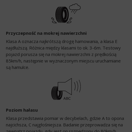
Przyczepność na mokrej nawierzchni
Klasa A oznacza najkrótszą drogę hamowania, a klasa E
najdłuższą. Różnica między klasami to ok. 3-6m. Testowy
pojazd porusza się na mokrej nawierzchni z prędkością
85km/h, następnie w wyznaczonym miejscu uruchamiane
są hamulce.
Poziom hałasu
Klasa przedstawia pomiar w decybelach, gdzie A to opona
najcichsza, C najgłośniejsza. Badanie przeprowadza się na
zewnątrz pojazdu, gdy jest on rozpędzony do 80km/h