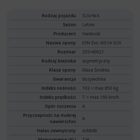
Rodzaj pojazdu
SUV/4x4
Sezon
Letnie
Producent
Hankook
Nazwa opony
iON Evo IK01A SUV
Rozmiar
255/40R21
Rodzaj bieżnika
asymetryczny
Klasa opony
Klasa Średnia
Gwarancja
dożywotnia
Indeks nośności
102 = max 850 kg
Indeks prędkości
T = max 190 km/h
Opór toczenia
A
Przyczepność na mokrej
A
nawierzchni
Hałas zewnętrzny
A/68dB
Wzmocnienie (XL)
Tak