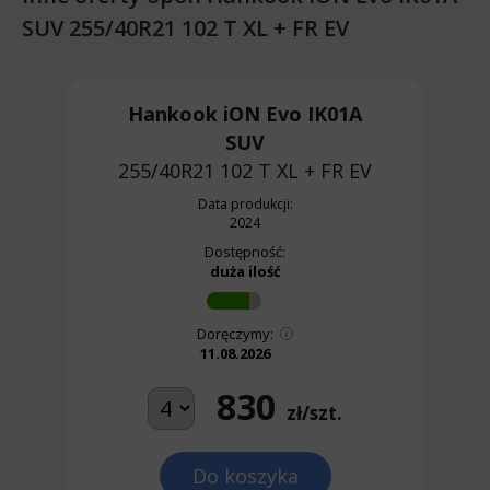
SUV 255/40R21 102 T XL + FR EV
Hankook iON Evo IK01A
SUV
255/40R21 102 T
XL + FR EV
Data produkcji:
2024
Dostępność:
duża ilość
Doręczymy:
11.08.2026
830
zł/szt.
Do koszyka