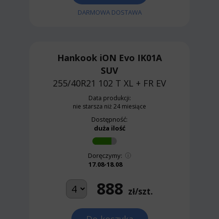
DARMOWA DOSTAWA
Hankook iON Evo IK01A
SUV
255/40R21 102 T
XL + FR EV
Data produkcji:
nie starsza niż 24 miesiące
Dostępność:
duża ilość
Doręczymy:
17.08-18.08
888
zł/szt.