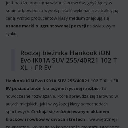
jest bardzo popularny wśród kierowców, gdyż łączy w
sobie odpowiednio wysoką jakość wykonania z atrakcyjną
ceną. Wśród producentów klasy medium znajdują się
uznane marki o ugruntowanej pozycji
na światowym
rynku.
Rodzaj bieżnika Hankook iON
Evo IK01A SUV 255/40R21 102 T
XL + FR EV
Hankook iON Evo IK01A SUV 255/40R21 102 T XL + FR
EV posiada bieżnik o asymetrycznej rzeźbie.
To
nowoczesne rozwiązanie, które sprawdza się zarówno w
autach miejskich, jak i w wyższej klasy samochodach
sportowych.
Cechują się zróżnicowanym układem
klocków i rowków w dwóch strefach
– wewnętrznej i
zewnętrznej. Wymaga to konieczności montażu zgodnego