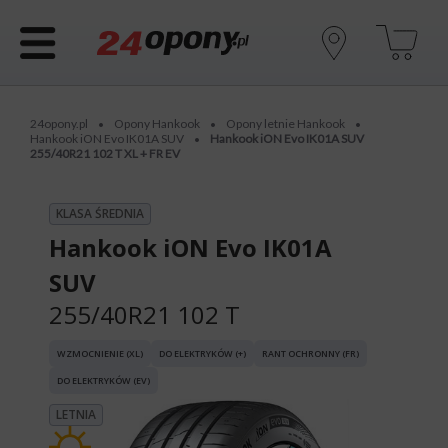
24opony.pl
Opony Hankook
Opony letnie Hankook
•
•
•
Hankook iON Evo IK01A SUV
Hankook iON Evo IK01A SUV
•
255/40R21 102 T XL + FR EV
KLASA ŚREDNIA
Hankook iON Evo IK01A
SUV
255/40R21 102 T
WZMOCNIENIE (XL)
DO ELEKTRYKÓW (+)
RANT OCHRONNY (FR)
DO ELEKTRYKÓW (EV)
LETNIA