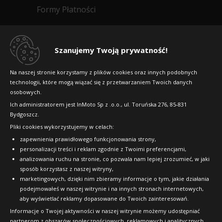
Formy Płatności
Regulamin sklepu
Dlaczego warto kupić w 24opony.pl
Szanujemy Twoją prywatność!
Konkursy i promocje
Na naszej stronie korzystamy z plików cookies oraz innych podobnych
technologii, które mogą wiązać się z przetwarzaniem Twoich danych
Raty
osobowych.
FAQ
Ich administratorem jest InMoto Sp z .o.o., ul. Toruńska 276, 85-831
Bydgoszcz.
Pliki cookies wykorzystujemy w celach:
OFICJALNY PARTNER
zapewnienia prawidłowego funkcjonowania strony,
personalizacji treści i reklam zgodnie z Twoimi preferencjami,
analizowania ruchu na stronie, co pozwala nam lepiej zrozumieć, w jaki
sposób korzystasz z naszej witryny,
marketingowych, dzięki nim zbieramy informacje o tym, jakie działania
podejmowałeś w naszej witrynie i na innych stronach internetowych,
aby wyświetlać reklamy dopasowane do Twoich zainteresowań.
Informacje o Twojej aktywności w naszej witrynie możemy udostępniać
partnerom z obszarów społecznościowych, reklamowych i analitycznych,