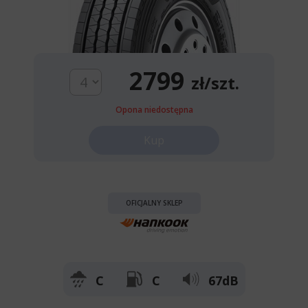
2799
zł/szt.
Opona niedostępna
Kup
OFICJALNY SKLEP
C
C
67dB