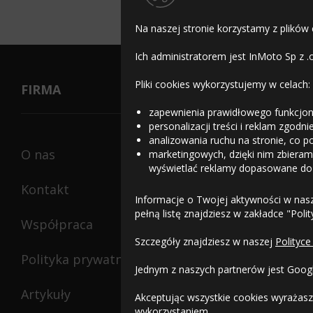
zawsze przed zakupem sprawd
Na naszej stronie korzystamy z plików
Ich administratorem jest InMoto Sp z .
Pliki cookies wykorzystujemy w celach:
FIRMA
zapewnienia prawidłowego funkcjon
personalizacji treści i reklam zgodn
analizowania ruchu na stronie, co p
O nas
marketingowych, dzięki nim zbieramy
wyświetlać reklamy dopasowane do
Kontakt
Informacje o Twojej aktywności w nas
pełną listę znajdziesz w zakładce "Poli
Współpraca
Szczegóły znajdziesz w naszej
Polityce
Polityka prywatności
Jednym z naszych partnerów jest Goog
Artykuły
Akceptując wszystkie cookies wyrażasz
wykorzystaniem.