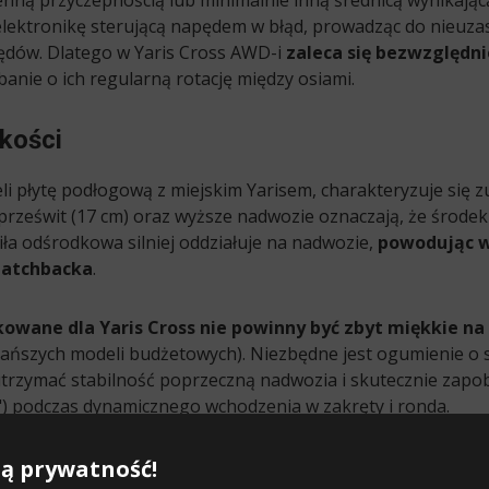
enną przyczepnością lub minimalnie inną średnicą wynikaj
lektronikę sterującą napędem w błąd, prowadząc do nieuza
ędów. Dlatego w Yaris Cross AWD-i
zaleca się bezwzględn
dbanie o ich regularną rotację między osiami.
kości
eli płytę podłogową z miejskim Yarisem, charakteryzuje się z
rześwit (17 cm) oraz wyższe nadwozie oznaczają, że środek 
ła odśrodkowa silniej oddziałuje na nadwozie,
powodując w
hatchbacka
.
owane dla Yaris Cross nie powinny być zbyt miękkie na
tańszych modeli budżetowych). Niezbędne jest ogumienie o s
 utrzymać stabilność poprzeczną nadwozia i skutecznie za
a") podczas dynamicznego wchodzenia w zakręty i ronda.
rozmiarem montowanym fabrycznie w modelu Yaris Cross j
ą prywatność!