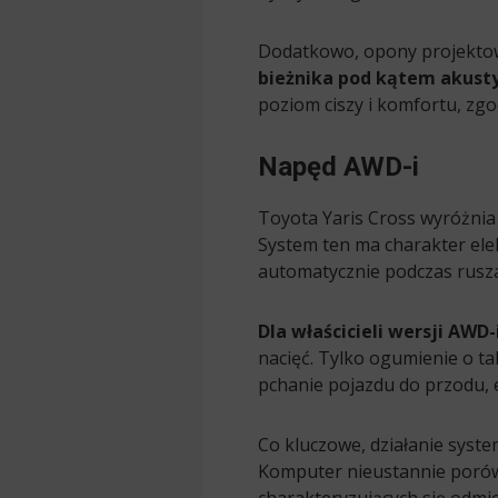
Dodatkowo, opony projektowa
bieżnika pod kątem akust
poziom ciszy i komfortu, zg
Napęd AWD-i
Toyota Yaris Cross wyróżni
System ten ma charakter elek
automatycznie podczas rusza
Dla właścicieli wersji AW
nacięć. Tylko ogumienie o ta
pchanie pojazdu do przodu, 
Co kluczowe, działanie syste
Komputer nieustannie porówn