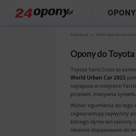
OPON
24opony.pl
Dobór opon do samocho
•
Opony do Toyota 
Toyota Yaris Cross to samo
World Urban Car 2022
potw
najlepsze w miejskim Yari
prześwit, masywna sylwetka
Wybór ogumienia do tego m
zagwarantują najwyższy po
którego słynie ten ceniony
idealnie dopasowane do tec