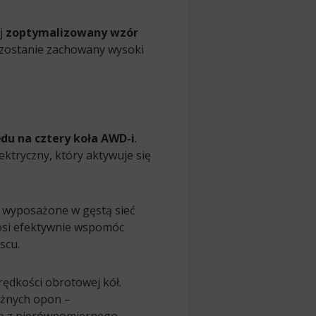
j
zoptymalizowany wzór
 zostanie zachowany wysoki
u na cztery koła AWD-i
.
ektryczny, który aktywuje się
wyposażone w gęstą sieć
j osi efektywnie wspomóc
scu.
rędkości obrotowej kół.
óżnych opon –