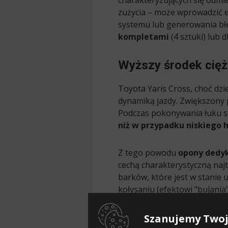
charakteryzujących się odmi
zużycia – może wprowadzić e
systemu lub generowania bł
kompletami
(4 sztuki) lub 
Wyższy środek cięż
Toyota Yaris Cross, choć dzi
dynamiką jazdy. Zwiększony p
Podczas pokonywania łuku si
niż w przypadku niskiego 
Z tego powodu
opony dedyk
cechą charakterystyczną naj
barków, które jest w stanie
kołysaniu (efektowi "bujani
Ważne:
Najpopularniejszym 
Szanujemy Twoj