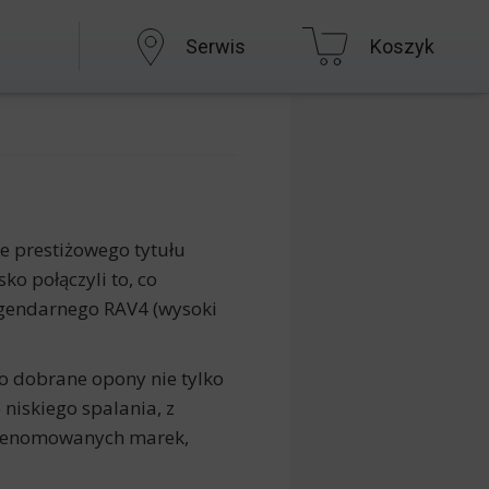
Serwis
Koszyk
e prestiżowego tytułu
o połączyli to, co
egendarnego RAV4 (wysoki
o dobrane opony nie tylko
niskiego spalania, z
ie renomowanych marek,