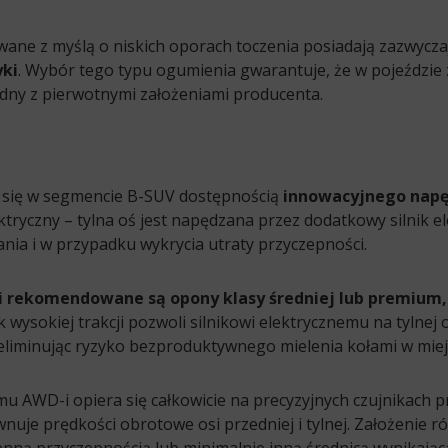
ne z myślą o niskich oporach toczenia posiadają zazwycza
yki
. Wybór tego typu ogumienia gwarantuje, że w pojeździe
odny z pierwotnymi założeniami producenta.
a się w segmencie B-SUV dostępnością
innowacyjnego napęd
tryczny – tylna oś jest napędzana przez dodatkowy silnik el
nia i w przypadku wykrycia utraty przyczepności.
D-i rekomendowane są opony klasy średniej lub premium,
k wysokiej trakcji pozwoli silnikowi elektrycznemu na tylne
eliminując ryzyko bezproduktywnego mielenia kołami w miej
mu AWD-i opiera się całkowicie na precyzyjnych czujnikach p
uje prędkości obrotowe osi przedniej i tylnej. Założenie r