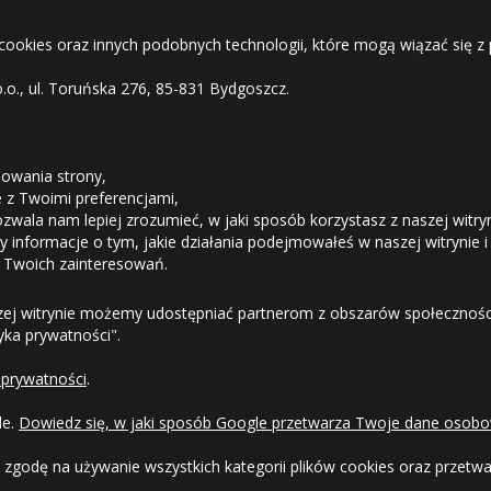
ź rozmiar na boku obecnie posiadanych opon lub w instruk
 cookies oraz innych podobnych technologii, które mogą wiązać się
o.o., ul. Toruńska 276, 85-831 Bydgoszcz.
STREFA KLIENTA
owania strony,
ie z Twoimi preferencjami,
ozwala nam lepiej zrozumieć, w jaki sposób korzystasz z naszej witry
Odstąpienie od umowy
 informacje o tym, jakie działania podejmowałeś w naszej witrynie i
 Twoich zainteresowań.
Dostawa
zej witrynie możemy udostępniać partnerom z obszarów społeczności
tyka prywatności".
Formy Płatności
 prywatności
.
Regulamin sklepu
le.
Dowiedz się, w jaki sposób Google przetwarza Twoje dane osobo
Dlaczego warto kupić w 24opony.pl
 zgodę na używanie wszystkich kategorii plików cookies oraz przet