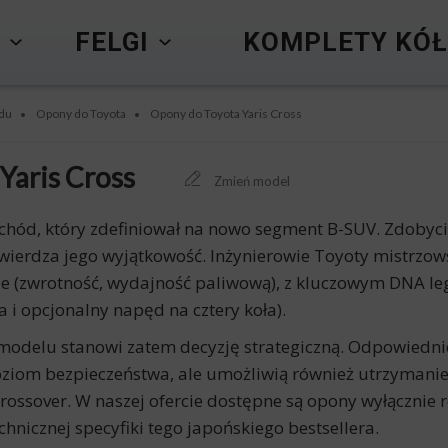
Y
FELGI
KOMPLETY KÓŁ
du
Opony do Toyota
Opony do Toyota Yaris Cross
•
•
Yaris Cross
Zmień model
chód, który zdefiniował na nowo segment B-SUV. Zdobyci
ierdza jego wyjątkowość. Inżynierowie Toyoty mistrzowsk
sie (zwrotność, wydajność paliwową), z kluczowym DNA l
 i opcjonalny napęd na cztery koła).
odelu stanowi zatem decyzję strategiczną. Odpowiedni
ziom bezpieczeństwa, ale umożliwią również utrzymanie 
 crossover. W naszej ofercie dostępne są opony wyłączn
hnicznej specyfiki tego japońskiego bestsellera.