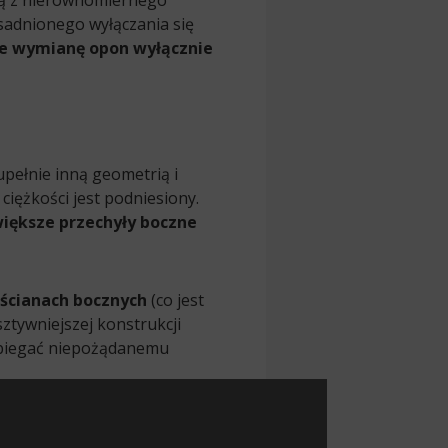
ącą z nierównomiernego
sadnionego wyłączania się
ie wymianę opon wyłącznie
upełnie inną geometrią i
ciężkości jest podniesiony.
iększe przechyły boczne
 ścianach bocznych
(co jest
ztywniejszej konstrukcji
pobiegać niepożądanemu
est
205/65 R16
, jednak