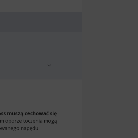
oss muszą cechować się
kim oporze toczenia mogą
osowanego napędu