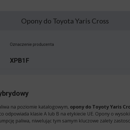
Opony do Toyota Yaris Cross
Oznaczenie producenta
XPB1F
ybrydowy
paliwa na poziomie katalogowym,
opony do Toyoty Yaris Cr
 co odpowiada klasie A lub B na etykiecie UE. Opony o wyso
umpcję paliwa, niwelując tym samym kluczowe zalety zast