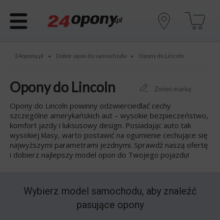
24opony.pl
Dobór opon do samochodu
Opony do Lincoln
•
•
Opony do Lincoln
Zmień markę
Opony do Lincoln powinny odzwierciedlać cechy
szczególne amerykańskich aut – wysokie bezpieczeństwo,
komfort jazdy i luksusowy design. Posiadając auto tak
wysokiej klasy, warto postawić na ogumienie cechujące się
najwyższymi parametrami jezdnymi. Sprawdź naszą ofertę
i dobierz najlepszy model opon do Twojego pojazdu!
Wybierz model samochodu, aby znaleźć
pasujące opony