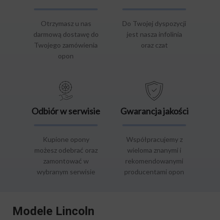
Otrzymasz u nas
Do Twojej dyspozycji
darmową dostawę do
jest nasza infolinia
Twojego zamówienia
oraz czat
opon
Odbiór w serwisie
Gwarancja jakości
Kupione opony
Współpracujemy z
możesz odebrać oraz
wieloma znanymi i
zamontować w
rekomendowanymi
wybranym serwisie
producentami opon
Modele Lincoln