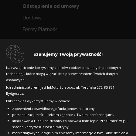
Odstąpienie od umowy
Dostawa
Formy Płatności
Regulamin sklepu
Dlaczego warto kupić w 24opony.pl
Szanujemy Twoją prywatność!
Konkursy i promocje
Na naszej stronie korzystamy z plików cookies oraz innych podobnych
technologii, które mogą wiązać się z przetwarzaniem Twoich danych
Raty
osobowych.
FAQ
Ich administratorem jest InMoto Sp z .o.o., ul. Toruńska 276, 85-831
Bydgoszcz.
Pliki cookies wykorzystujemy w celach:
OFICJALNY PARTNER
zapewnienia prawidłowego funkcjonowania strony,
personalizacji treści i reklam zgodnie z Twoimi preferencjami,
analizowania ruchu na stronie, co pozwala nam lepiej zrozumieć, w jaki
sposób korzystasz z naszej witryny,
marketingowych, dzięki nim zbieramy informacje o tym, jakie działania