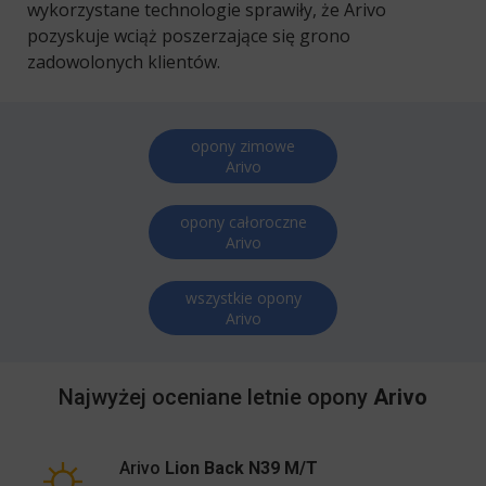
wykorzystane technologie sprawiły, że Arivo
pozyskuje wciąż poszerzające się grono
zadowolonych klientów.
opony zimowe
Arivo
opony całoroczne
Arivo
wszystkie opony
Arivo
Najwyżej oceniane letnie opony
Arivo
Arivo
Lion Back N39 M/T