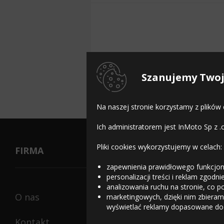
Arivo Winmaster ARW
Szanujemy Twoj
Arivo Winmaster ProX A
Na naszej stronie korzystamy z plików
Ich administratorem jest InMoto Sp z .
Pliki cookies wykorzystujemy w celach:
FIRMA
zapewnienia prawidłowego funkcjon
personalizacji treści i reklam zgodn
analizowania ruchu na stronie, co p
O nas
marketingowych, dzięki nim zbieramy
wyświetlać reklamy dopasowane do
Kontakt