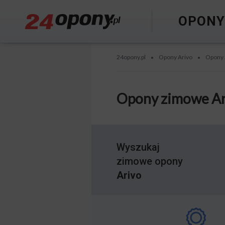
OPON
24opony.pl
Opony Arivo
Opony 
•
•
Opony zimowe Ar
Wyszukaj
zimowe opony
Arivo