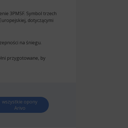
zenie 3PMSF. Symbol trzech
Europejskiej, dotyczącymi
zepności na śniegu.
ełni przygotowane, by
wszystkie opony
Arivo