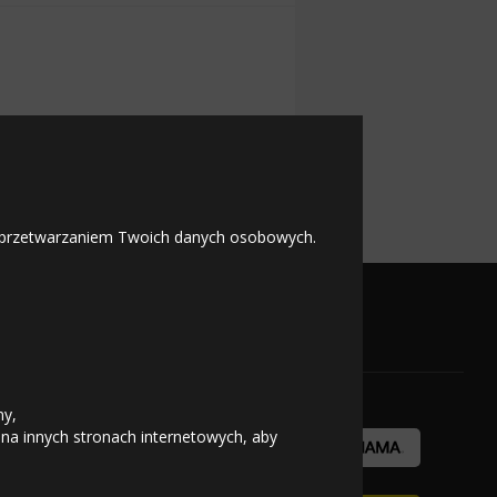
 Winmaster ARW 6
 z przetwarzaniem Twoich danych osobowych.
OFICJALNY PARTNER
ny,
 na innych stronach internetowych, aby