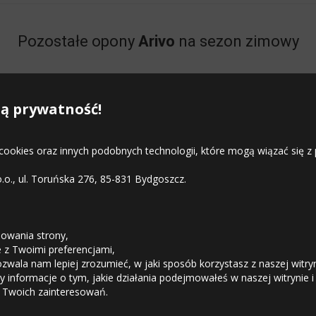
Pozostałe opony
Arivo
na sezon zimowy
 1
Arivo Winmaster ARW 2
Arivo
ą prywatność!
RW 3
Arivo Winmaster ProX ARW 5
 cookies oraz innych podobnych technologii, które mogą wiązać się
o.o., ul. Toruńska 276, 85-831 Bydgoszcz.
STREFA KLIENTA
owania strony,
ie z Twoimi preferencjami,
ozwala nam lepiej zrozumieć, w jaki sposób korzystasz z naszej witry
Odstąpienie od umowy
 informacje o tym, jakie działania podejmowałeś w naszej witrynie i
 Twoich zainteresowań.
Dostawa