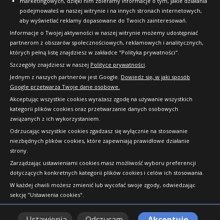
marketingowych, dzięki nim zbieramy informacje o tym, jakie działania
podejmowałeś w naszej witrynie i na innych stronach internetowych,
aby wyświetlać reklamy dopasowane do Twoich zainteresowań.
Informacje o Twojej aktywności w naszej witrynie możemy udostępniać
partnerom z obszarów społecznościowych, reklamowych i analitycznych,
których pełną listę znajdziesz w zakładce "Polityka prywatności".
Szczegóły znajdziesz w naszej
Polityce prywatności
.
Jednym z naszych partnerów jest Google.
Dowiedz się, w jaki sposób
Google przetwarza Twoje dane osobowe.
Akceptując wszystkie cookies wyrażasz zgodę na używanie wszystkich
kategorii plików cookies oraz przetwarzanie danych osobowych
związanych z ich wykorzystaniem.
Odrzucając wszystkie cookies zgadzasz się wyłącznie na stosowanie
niezbędnych plików cookies, które zapewniają prawidłowe działanie
strony.
Copyright © 2010-2026 24opony.pl. Wszelkie
Zarządzając ustawieniami cookies masz możliwość wyboru preferencji
prawa zastrzeżone.
dotyczących konkretnych kategorii plików cookies i celów ich stosowania.
W każdej chwili możesz zmienić lub wycofać swoje zgody, odwiedzając
sekcję "Ustawienia cookies".
Ustawienia
Odrzucam
Akceptuję