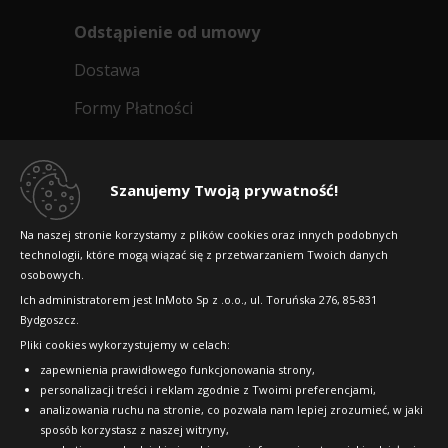
0dB
Odstąpienie od umowy
Data produkcji:
2025/2026
Doręczymy
17.08 - 18.08
Średnia ilość
Dostawa
692
Formy Płatności
zł/szt.
Regulamin sklepu
Kup
Dlaczego warto kupić w 24opony.pl
Szanujemy Twoją prywatność!
Konkursy i promocje
Na naszej stronie korzystamy z plików cookies oraz innych podobnych
technologii, które mogą wiązać się z przetwarzaniem Twoich danych
Raty
osobowych.
FAQ
Ich administratorem jest InMoto Sp z .o.o., ul. Toruńska 276, 85-831
Bydgoszcz.
Pliki cookies wykorzystujemy w celach:
OFICJALNY PARTNER
zapewnienia prawidłowego funkcjonowania strony,
personalizacji treści i reklam zgodnie z Twoimi preferencjami,
analizowania ruchu na stronie, co pozwala nam lepiej zrozumieć, w jaki
sposób korzystasz z naszej witryny,