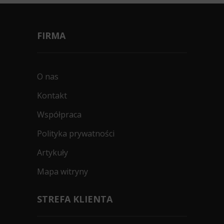
Vredestein Quatrac
Classic
125/90R15 68 S
FIRMA
PRZEZNACZONE NA ŚNIEG (3PMSF)
0dB
Data produkcji:
2025/2026
O nas
Doręczymy
17.08 - 18.08
Średnia ilość
448
Kontakt
zł/szt.
Współpraca
Polityka prywatności
Kup
Artykuły
Mapa witryny
Vredestein Quatrac
Classic
STREFA KLIENTA
185/70R15 89 V
PRZEZNACZONE NA ŚNIEG (3PMSF)