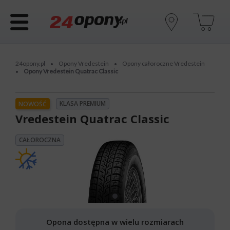
24opony.pl
Opony Vredestein
Opony całoroczne Vredestein
•
•
Opony Vredestein Quatrac Classic
•
KLASA PREMIUM
NOWOŚĆ
Vredestein Quatrac Classic
CAŁOROCZNA
Opona dostępna w wielu rozmiarach