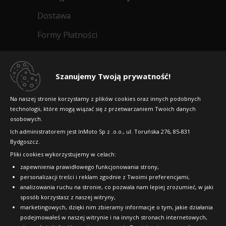
Dostawa
Formy Płatności
Regulamin sklepu
Dlaczego warto kupić w 24opony.pl
Szanujemy Twoją prywatność!
Konkursy i promocje
Na naszej stronie korzystamy z plików cookies oraz innych podobnych
technologii, które mogą wiązać się z przetwarzaniem Twoich danych
Raty
osobowych.
FAQ
Ich administratorem jest InMoto Sp z .o.o., ul. Toruńska 276, 85-831
Bydgoszcz.
Pliki cookies wykorzystujemy w celach:
OFICJALNY PARTNER
zapewnienia prawidłowego funkcjonowania strony,
personalizacji treści i reklam zgodnie z Twoimi preferencjami,
analizowania ruchu na stronie, co pozwala nam lepiej zrozumieć, w jaki
sposób korzystasz z naszej witryny,
marketingowych, dzięki nim zbieramy informacje o tym, jakie działania
podejmowałeś w naszej witrynie i na innych stronach internetowych,