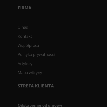
HOMOLOGACJA MERCEDES (MOE)
FIRMA
RUNFLAT
C
C
71dB
Data produkcji:
nie starsza niż 24 miesiące,
O nas
produkcja: Japonia
Doręczymy
13.08 - 14.08
Duża ilość
Kontakt
565
Współpraca
zł/szt.
Polityka prywatności
Kup
Artykuły
Mapa witryny
STREFA KLIENTA
Odstąpienie od umowy