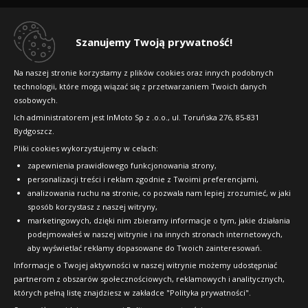
Regulamin sklepu
Dlaczego warto kupić w 24opony.pl
Szanujemy Twoją prywatność!
Konkursy i promocje
Na naszej stronie korzystamy z plików cookies oraz innych podobnych
technologii, które mogą wiązać się z przetwarzaniem Twoich danych
Raty
osobowych.
FAQ
Ich administratorem jest InMoto Sp z .o.o., ul. Toruńska 276, 85-831
Bydgoszcz.
Pliki cookies wykorzystujemy w celach:
OFICJALNY PARTNER
zapewnienia prawidłowego funkcjonowania strony,
personalizacji treści i reklam zgodnie z Twoimi preferencjami,
analizowania ruchu na stronie, co pozwala nam lepiej zrozumieć, w jaki
sposób korzystasz z naszej witryny,
marketingowych, dzięki nim zbieramy informacje o tym, jakie działania
podejmowałeś w naszej witrynie i na innych stronach internetowych,
aby wyświetlać reklamy dopasowane do Twoich zainteresowań.
Informacje o Twojej aktywności w naszej witrynie możemy udostępniać
partnerom z obszarów społecznościowych, reklamowych i analitycznych,
których pełną listę znajdziesz w zakładce "Polityka prywatności".