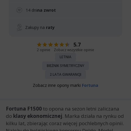
14 dni
na zwrot
Zakupy na
raty
5.7
2 opinie
Zobacz wszystkie opinie
LETNIA
BIEŻNIK SYMETRYCZNY
2 LATA GWARANCJI
Zobacz inne opony marki
Fortuna
Fortuna F1500
to opona na sezon letni zaliczana
do
klasy ekonomicznej
. Marka działa na rynku od
kilku lat, zbierając coraz więcej pochlebnych opinii.
Należy do belgijskiego koncernu Deldo. Model