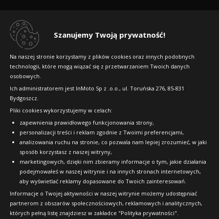
Regulamin sklepu
Dlaczego warto kupić w 24opony.pl
Szanujemy Twoją prywatność!
Konkursy i promocje
Na naszej stronie korzystamy z plików cookies oraz innych podobnych
technologii, które mogą wiązać się z przetwarzaniem Twoich danych
Raty
osobowych.
FAQ
Ich administratorem jest InMoto Sp z .o.o., ul. Toruńska 276, 85-831
Bydgoszcz.
Pliki cookies wykorzystujemy w celach:
OFICJALNY PARTNER
zapewnienia prawidłowego funkcjonowania strony,
personalizacji treści i reklam zgodnie z Twoimi preferencjami,
analizowania ruchu na stronie, co pozwala nam lepiej zrozumieć, w jaki
sposób korzystasz z naszej witryny,
marketingowych, dzięki nim zbieramy informacje o tym, jakie działania
podejmowałeś w naszej witrynie i na innych stronach internetowych,
aby wyświetlać reklamy dopasowane do Twoich zainteresowań.
Informacje o Twojej aktywności w naszej witrynie możemy udostępniać
partnerom z obszarów społecznościowych, reklamowych i analitycznych,
których pełną listę znajdziesz w zakładce "Polityka prywatności".