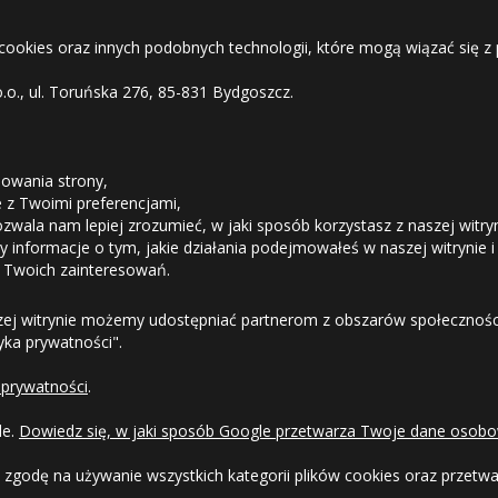
 cookies oraz innych podobnych technologii, które mogą wiązać się
o.o., ul. Toruńska 276, 85-831 Bydgoszcz.
STREFA KLIENTA
owania strony,
ie z Twoimi preferencjami,
ozwala nam lepiej zrozumieć, w jaki sposób korzystasz z naszej witry
Odstąpienie od umowy
 informacje o tym, jakie działania podejmowałeś w naszej witrynie i
 Twoich zainteresowań.
Dostawa
zej witrynie możemy udostępniać partnerom z obszarów społeczności
tyka prywatności".
Formy Płatności
 prywatności
.
Regulamin sklepu
le.
Dowiedz się, w jaki sposób Google przetwarza Twoje dane osobo
Dlaczego warto kupić w 24opony.pl
 zgodę na używanie wszystkich kategorii plików cookies oraz przet