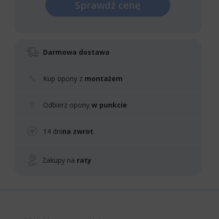
Sprawdź cenę
Darmowa dostawa
Kup opony z
montażem
Odbierz opony
w punkcie
14 dni
na zwrot
Zakupy na
raty