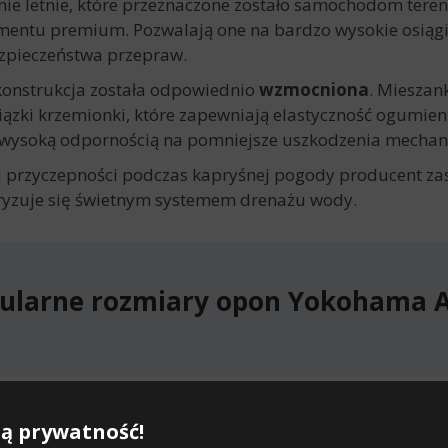
nie letnie, które przeznaczone zostało samochodom tere
gmentu premium. Pozwalają one na bardzo wysokie osiągi
ezpieczeństwa przepraw.
 konstrukcja została odpowiednio
wzmocniona
. Mieszan
zki krzemionki, które zapewniają elastyczność ogumien
z wysoką odpornością na pomniejsze uszkodzenia mechan
 przyczepności podczas kapryśnej pogody producent za
eryzuje się świetnym systemem drenażu wody.
ularne rozmiary opon Yokohama 
stępne rozmiary opon Yokohama A
ą prywatność!