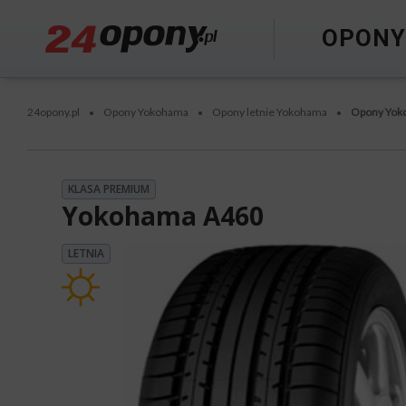
OPON
24opony.pl
Opony Yokohama
Opony letnie Yokohama
Opony Yok
•
•
•
KLASA PREMIUM
Yokohama A460
LETNIA