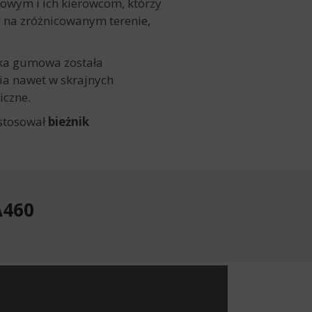
nowym i ich kierowcom, którzy
 na zróżnicowanym terenie,
ka gumowa została
ia nawet w skrajnych
iczne.
stosował
bieżnik
A460
460