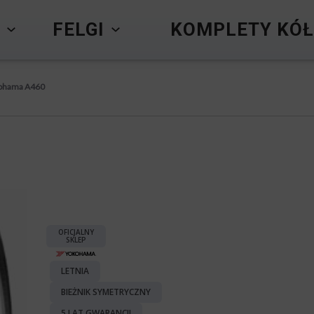
Y
FELGI
KOMPLETY KÓŁ
ohama A460
OFICJALNY
SKLEP
LETNIA
BIEŻNIK SYMETRYCZNY
5 LAT GWARANCJI