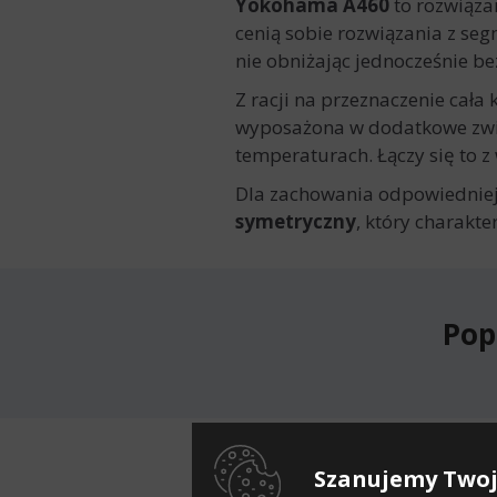
Yokohama A460
to rozwiąza
cenią sobie rozwiązania z se
nie obniżając jednocześnie b
Z racji na przeznaczenie cała
wyposażona w dodatkowe zwią
temperaturach. Łączy się to 
Dla zachowania odpowiedniej
symetryczny
, który charakt
Pop
Do
Szanujemy Twoj