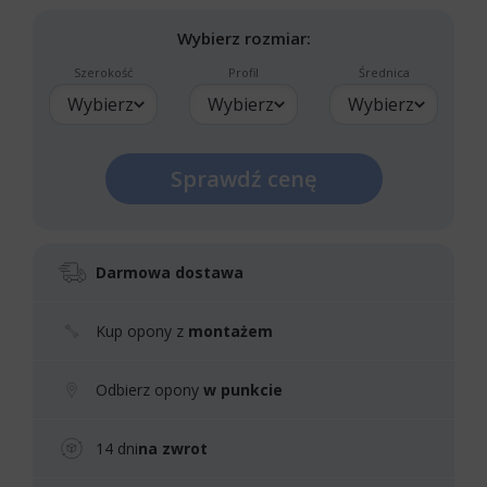
Wybierz rozmiar:
Szerokość
Profil
Średnica
Wybierz
Wybierz
Wybierz
Sprawdź cenę
Darmowa dostawa
Kup opony z
montażem
Odbierz opony
w punkcie
14 dni
na zwrot