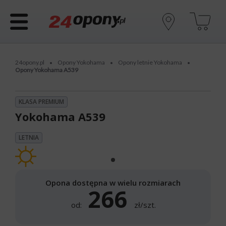
24opony.pl
Opony Yokohama
Opony letnie Yokohama
•
•
•
Opony Yokohama A539
KLASA PREMIUM
Yokohama A539
LETNIA
Opona dostępna w wielu rozmiarach
266
od:
zł/szt.