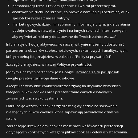
personalizacji treści i reklam zgodnie z Twoimi preferencjami,
Kup
analizowania ruchu na stronie, co pozwala nam lepiej zrozumieć, w jaki
sposób korzystasz z naszej witryny,
marketingowych, dzięki nim zbieramy informacje o tym, jakie działania
podejmowałeś w naszej witrynie i na innych stronach internetowych,
aby wyświetlać reklamy dopasowane do Twoich zainteresowań.
Yokohama A539
Informacje o Twojej aktywności w naszej witrynie możemy udostępniać
175/50R13 72 V
partnerom z obszarów społecznościowych, reklamowych i analitycznych,
RANT OCHRONNY (FR)
których pełną listę znajdziesz w zakładce "Polityka prywatności".
Szczegóły znajdziesz w naszej
Polityce prywatności
.
C
D
69dB
Jednym z naszych partnerów jest Google.
Dowiedz się, w jaki sposób
Data produkcji:
nie starsza niż 24 miesiące
Google przetwarza Twoje dane osobowe.
Doręczymy
17.08 - 18.08
Średnia ilość
Akceptując wszystkie cookies wyrażasz zgodę na używanie wszystkich
486
kategorii plików cookies oraz przetwarzanie danych osobowych
zł/szt.
związanych z ich wykorzystaniem.
Odrzucając wszystkie cookies zgadzasz się wyłącznie na stosowanie
niezbędnych plików cookies, które zapewniają prawidłowe działanie
Kup
strony.
Copyright © 2010-2026 24opony.pl. Wszelkie
Zarządzając ustawieniami cookies masz możliwość wyboru preferencji
prawa zastrzeżone.
dotyczących konkretnych kategorii plików cookies i celów ich stosowania.