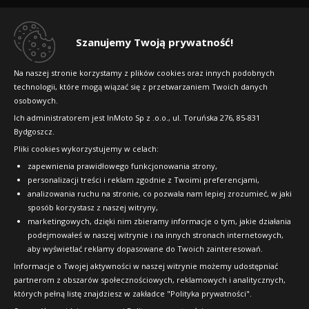
Regulamin sklepu
Dlaczego warto kupić w 24opony.pl
Szanujemy Twoją prywatność!
Konkursy i promocje
Na naszej stronie korzystamy z plików cookies oraz innych podobnych
technologii, które mogą wiązać się z przetwarzaniem Twoich danych
Raty
osobowych.
FAQ
Ich administratorem jest InMoto Sp z .o.o., ul. Toruńska 276, 85-831
Bydgoszcz.
Pliki cookies wykorzystujemy w celach:
OFICJALNY PARTNER
zapewnienia prawidłowego funkcjonowania strony,
personalizacji treści i reklam zgodnie z Twoimi preferencjami,
analizowania ruchu na stronie, co pozwala nam lepiej zrozumieć, w jaki
sposób korzystasz z naszej witryny,
marketingowych, dzięki nim zbieramy informacje o tym, jakie działania
podejmowałeś w naszej witrynie i na innych stronach internetowych,
aby wyświetlać reklamy dopasowane do Twoich zainteresowań.
Informacje o Twojej aktywności w naszej witrynie możemy udostępniać
partnerom z obszarów społecznościowych, reklamowych i analitycznych,
których pełną listę znajdziesz w zakładce "Polityka prywatności".