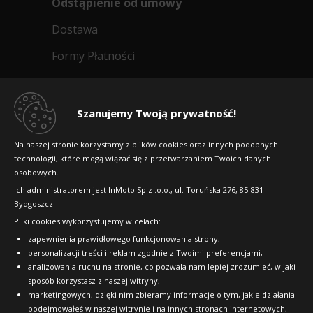
Odstąpienie od umowy
Dostawa
Formy Płatności
Regulamin sklepu
Dlaczego warto kupić w 24opony.pl
Szanujemy Twoją prywatność!
Konkursy i promocje
Na naszej stronie korzystamy z plików cookies oraz innych podobnych
technologii, które mogą wiązać się z przetwarzaniem Twoich danych
Raty
osobowych.
FAQ
Ich administratorem jest InMoto Sp z .o.o., ul. Toruńska 276, 85-831
Bydgoszcz.
Pliki cookies wykorzystujemy w celach:
OFICJALNY PARTNER
zapewnienia prawidłowego funkcjonowania strony,
personalizacji treści i reklam zgodnie z Twoimi preferencjami,
analizowania ruchu na stronie, co pozwala nam lepiej zrozumieć, w jaki
sposób korzystasz z naszej witryny,
marketingowych, dzięki nim zbieramy informacje o tym, jakie działania
podejmowałeś w naszej witrynie i na innych stronach internetowych,