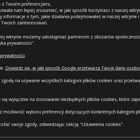
ie z Twoimi preferencjami,
ozwala nam lepiej zrozumieć, w jaki sposób korzystasz z naszej witry
Odstąpienie od umowy
 informacje o tym, jakie działania podejmowałeś w naszej witrynie i
 Twoich zainteresowań.
Dostawa
zej witrynie możemy udostępniać partnerom z obszarów społeczności
tyka prywatności".
Formy Płatności
 prywatności
.
Regulamin sklepu
le.
Dowiedz się, w jaki sposób Google przetwarza Twoje dane osobo
Dlaczego warto kupić w 24opony.pl
 zgodę na używanie wszystkich kategorii plików cookies oraz przet
Konkursy i promocje
 się wyłącznie na stosowanie niezbędnych plików cookies, które zape
Raty
 możliwość wyboru preferencji dotyczących konkretnych kategorii pli
cofać swoje zgody, odwiedzając sekcję "Ustawienia cookies".
FAQ