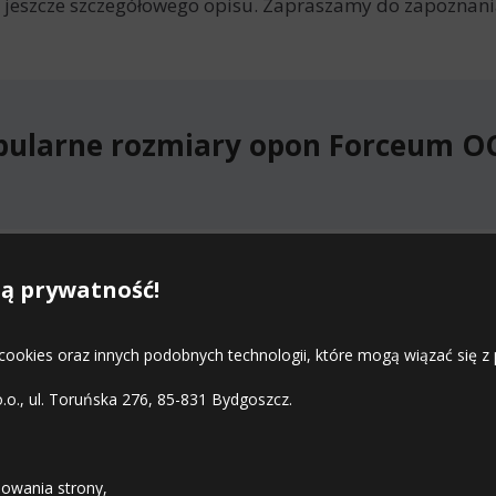
jeszcze szczegółowego opisu. Zapraszamy do zapoznania
pularne rozmiary opon Forceum O
stępne rozmiary opon Forceum O
ą prywatność!
 cookies oraz innych podobnych technologii, które mogą wiązać się
o.o., ul. Toruńska 276, 85-831 Bydgoszcz.
STREFA KLIENTA
owania strony,