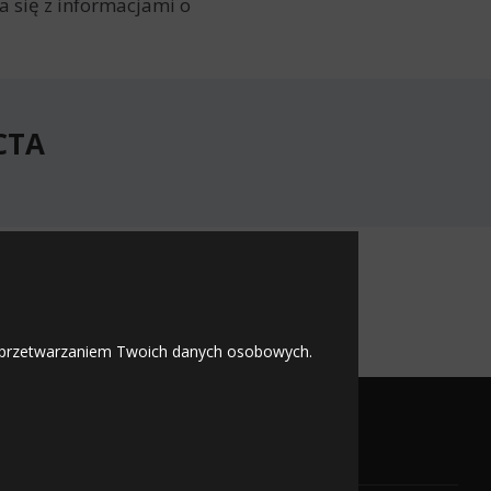
 się z informacjami o
CTA
CTA
 z przetwarzaniem Twoich danych osobowych.
OFICJALNY PARTNER