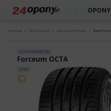
OPON
24opony.pl
Opony Forceum
Opony letnie Forceum
Opony Forc
•
•
•
KLASA EKONOMICZNA
Forceum OCTA
LETNIA