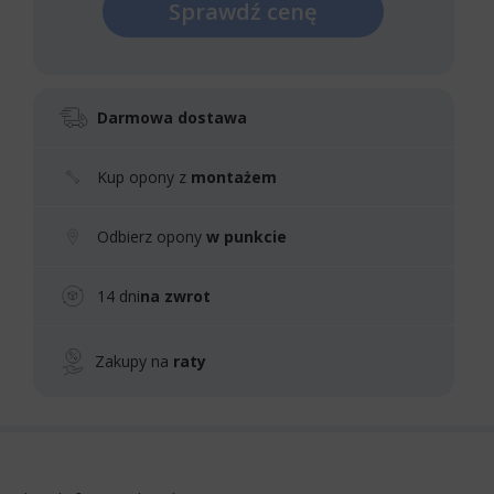
Sprawdź cenę
Darmowa dostawa
Kup opony z
montażem
Odbierz opony
w punkcie
14 dni
na zwrot
Zakupy na
raty