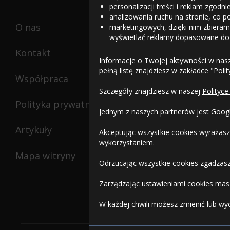
personalizacji treści i reklam zgodn
analizowania ruchu na stronie, co p
O nas
marketingowych, dzięki nim zbieramy
wyświetlać reklamy dopasowane do
Kontakt
Informacje o Twojej aktywności w nas
pełną listę znajdziesz w zakładce "Poli
Współpraca
Szczegóły znajdziesz w naszej
Polityce
Polityka prywatności
Jednym z naszych partnerów jest Goog
Artykuły
Akceptując wszystkie cookies wyrażasz
wykorzystaniem.
Mapa witryny
Odrzucając wszystkie cookies zgadzasz
Zarządzając ustawieniami cookies masz
W każdej chwili możesz zmienić lub wy