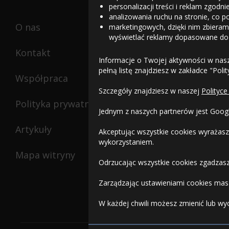
personalizacji treści i reklam zgodn
analizowania ruchu na stronie, co p
O nas
marketingowych, dzięki nim zbieramy
wyświetlać reklamy dopasowane do
Kontakt
Informacje o Twojej aktywności w nas
pełną listę znajdziesz w zakładce "Poli
Współpraca
Szczegóły znajdziesz w naszej
Polityce
Polityka prywatności
Jednym z naszych partnerów jest Goog
Artykuły
Akceptując wszystkie cookies wyrażasz
wykorzystaniem.
Mapa witryny
Odrzucając wszystkie cookies zgadzasz
Zarządzając ustawieniami cookies masz
W każdej chwili możesz zmienić lub wy