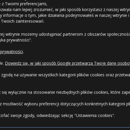
ie z Twoimi preferencjami,
ozwala nam lepiej zrozumieć, w jaki sposób korzystasz z naszej witry
Odstąpienie od umowy
 informacje o tym, jakie działania podejmowałeś w naszej witrynie i
 Twoich zainteresowań.
Dostawa
zej witrynie możemy udostępniać partnerom z obszarów społeczności
tyka prywatności".
Formy Płatności
 prywatności
.
Regulamin sklepu
le.
Dowiedz się, w jaki sposób Google przetwarza Twoje dane osobo
Dlaczego warto kupić w 24opony.pl
 zgodę na używanie wszystkich kategorii plików cookies oraz przet
Konkursy i promocje
 się wyłącznie na stosowanie niezbędnych plików cookies, które zape
Raty
 możliwość wyboru preferencji dotyczących konkretnych kategorii pli
cofać swoje zgody, odwiedzając sekcję "Ustawienia cookies".
FAQ