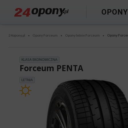
OPON
24opony.pl
Opony Forceum
Opony letnie Forceum
Opony Forc
•
•
•
KLASA EKONOMICZNA
Forceum PENTA
LETNIA