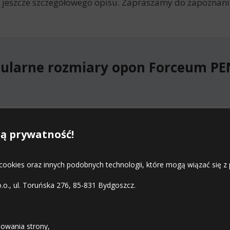
jeszcze szczegółowego opisu. Zapraszamy do zapoznania
ularne rozmiary opon Forceum P
stępne rozmiary opon Forceum PE
ą prywatność!
 cookies oraz innych podobnych technologii, które mogą wiązać się
o.o., ul. Toruńska 276, 85-831 Bydgoszcz.
STREFA KLIENTA
owania strony,