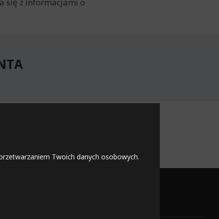
 się z informacjami o
ENTA
NTA
 z przetwarzaniem Twoich danych osobowych.
OFICJALNY PARTNER