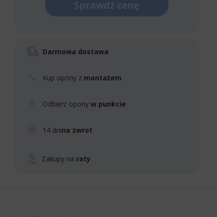
Sprawdź cenę
Darmowa dostawa
Kup opony z
montażem
Odbierz opony
w punkcie
14 dni
na zwrot
Zakupy na
raty