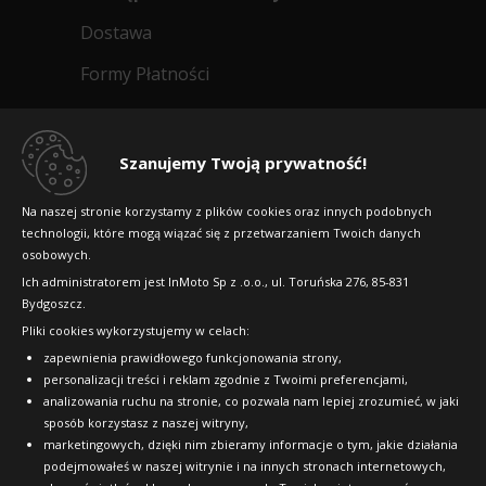
Fortuna Ecoplus UHP
314
B
D
70dB
Dostawa
205/50R17 93 W
Kup
zł/szt.
Data produkcji:
2025/2026
Doręczymy
18.08 - 19.08
Duża ilość
Formy Płatności
Fortuna Ecoplus UHP
WZMOCNIENIE (XL)
248
235/40R18 95 W
Kup
C
C
69dB
Regulamin sklepu
zł/szt.
Fortuna Ecoplus UHP
WZMOCNIENIE (XL)
Data produkcji:
2025/2026
Dlaczego warto kupić w 24opony.pl
Doręczymy
18.08 - 19.08
Duża ilość
Szanujemy Twoją prywatność!
275/30R19 96 W
B
C
70dB
248
Kup
Konkursy i promocje
WZMOCNIENIE (XL)
Data produkcji:
2025/2026
Na naszej stronie korzystamy z plików cookies oraz innych podobnych
Doręczymy
18.08 - 19.08
Duża ilość
zł/szt.
technologii, które mogą wiązać się z przetwarzaniem Twoich danych
Raty
B
C
70dB
270
osobowych.
Data produkcji:
2025/2026
FAQ
Kup
Doręczymy
18.08 - 19.08
Duża ilość
Ich administratorem jest InMoto Sp z .o.o., ul. Toruńska 276, 85-831
zł/szt.
Fortuna Ecoplus UHP
Bydgoszcz.
225/50R16 92 W
322
Pliki cookies wykorzystujemy w celach:
OFICJALNY PARTNER
Kup
zł/szt.
zapewnienia prawidłowego funkcjonowania strony,
B
C
70dB
Fortuna Ecoplus UHP
personalizacji treści i reklam zgodnie z Twoimi preferencjami,
Data produkcji:
2025/2026
215/45R17 91 W
analizowania ruchu na stronie, co pozwala nam lepiej zrozumieć, w jaki
Doręczymy
18.08 - 19.08
Kup
Duża ilość
sposób korzystasz z naszej witryny,
256
Fortuna Ecoplus UHP
WZMOCNIENIE (XL)
marketingowych, dzięki nim zbieramy informacje o tym, jakie działania
245/40R18 97 W
podejmowałeś w naszej witrynie i na innych stronach internetowych,
zł/szt.
B
C
70dB