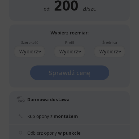
200
od:
zł/szt.
Wybierz rozmiar:
Szerokość
Profil
Średnica
Wybierz
Wybierz
Wybierz
Sprawdź cenę
Darmowa dostawa
Kup opony z
montażem
Odbierz opony
w punkcie