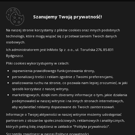
195/80R15 106/104 R
Regulamin sklepu
Windforce Mile Max
Dlaczego warto kupić w 24opony.pl
B
C
72dB
Szanujemy Twoją prywatność!
195/65R16 104/102 R
Data produkcji:
nie starsza niż 24 miesiące
Konkursy i promocje
Doręczymy
14.08 - 17.08
Mała ilość
Na naszej stronie korzystamy z plików cookies oraz innych podobnych
B
C
72dB
technologii, które mogą wiązać się z przetwarzaniem Twoich danych
291
Raty
Data produkcji:
nie starsza niż 24 miesiące
osobowych.
Doręczymy
14.08 - 17.08
Średnia ilość
zł/szt.
FAQ
Ich administratorem jest InMoto Sp z .o.o., ul. Toruńska 276, 85-831
402
Bydgoszcz.
Kup
Pliki cookies wykorzystujemy w celach:
zł/szt.
OFICJALNY PARTNER
zapewnienia prawidłowego funkcjonowania strony,
personalizacji treści i reklam zgodnie z Twoimi preferencjami,
Kup
analizowania ruchu na stronie, co pozwala nam lepiej zrozumieć, w jaki
Windforce Mile Max
sposób korzystasz z naszej witryny,
marketingowych, dzięki nim zbieramy informacje o tym, jakie działania
205/70R15 106/104 R
podejmowałeś w naszej witrynie i na innych stronach internetowych,
Windforce Mile Max
aby wyświetlać reklamy dopasowane do Twoich zainteresowań.
B
C
72dB
195/75R16 107/105 R
Informacje o Twojej aktywności w naszej witrynie możemy udostępniać
Data produkcji:
nie starsza niż 24 miesiące
partnerom z obszarów społecznościowych, reklamowych i analitycznych,
Doręczymy
14.08 - 17.08
Duża ilość
których pełną listę znajdziesz w zakładce "Polityka prywatności".
B
C
72dB
Data produkcji:
nie starsza niż 24 miesiące
Szczegóły znajdziesz w naszej
Polityce prywatności
.