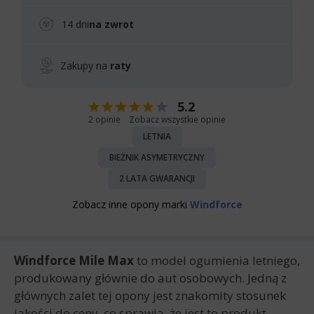
14 dni
na zwrot
Zakupy na
raty
5.2
2 opinie
Zobacz wszystkie opinie
LETNIA
BIEŻNIK ASYMETRYCZNY
2 LATA GWARANCJI
Zobacz inne opony marki
Windforce
Windforce Mile Max
to model ogumienia letniego,
produkowany głównie do aut osobowych. Jedną z
głównych zalet tej opony jest znakomity stosunek
jakości do ceny, co sprawia, że jest to produkt