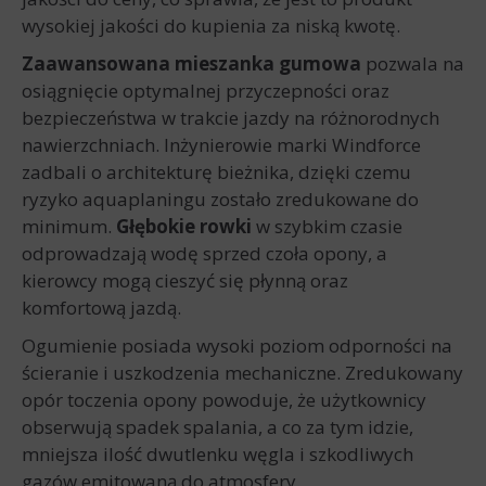
wysokiej jakości do kupienia za niską kwotę.
Zaawansowana mieszanka gumowa
pozwala na
osiągnięcie optymalnej przyczepności oraz
bezpieczeństwa w trakcie jazdy na różnorodnych
nawierzchniach. Inżynierowie marki Windforce
zadbali o architekturę bieżnika, dzięki czemu
ryzyko aquaplaningu zostało zredukowane do
minimum.
Głębokie rowki
w szybkim czasie
odprowadzają wodę sprzed czoła opony, a
kierowcy mogą cieszyć się płynną oraz
komfortową jazdą.
Ogumienie posiada wysoki poziom odporności na
ścieranie i uszkodzenia mechaniczne. Zredukowany
opór toczenia opony powoduje, że użytkownicy
obserwują spadek spalania, a co za tym idzie,
mniejsza ilość dwutlenku węgla i szkodliwych
gazów emitowaną do atmosfery.