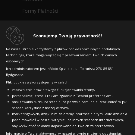
Formy Płatności
Regulamin sklepu
Dlaczego warto kupić w 24opony.pl
Szanujemy Twoją prywatność!
Konkursy i promocje
Na naszej stronie korzystamy z plików cookies oraz innych podobnych
technologii, które mogą wiązać się z przetwarzaniem Twoich danych
Raty
osobowych.
FAQ
Ich administratorem jest InMoto Sp z .o.o., ul. Toruńska 276, 85-831
Bydgoszcz.
Pliki cookies wykorzystujemy w celach:
OFICJALNY PARTNER
zapewnienia prawidłowego funkcjonowania strony,
personalizacji treści i reklam zgodnie z Twoimi preferencjami,
analizowania ruchu na stronie, co pozwala nam lepiej zrozumieć, w jaki
sposób korzystasz z naszej witryny,
marketingowych, dzięki nim zbieramy informacje o tym, jakie działania
podejmowałeś w naszej witrynie i na innych stronach internetowych,
aby wyświetlać reklamy dopasowane do Twoich zainteresowań.
Informacje o Twojej aktywności w naszej witrynie możemy udostępniać