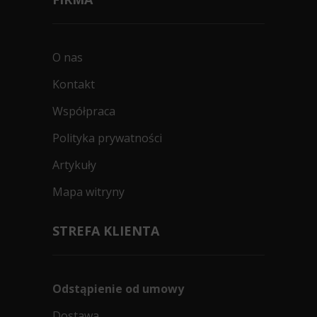
RANT OCHRONNY (FR)
PRZEZNACZONE NA ŚNIEG (3PMSF)
0dB
O nas
Data produkcji:
nie starsza niż 24 miesiące
Doręczymy
17.08 - 18.08
Średnia ilość
Kontakt
718
Współpraca
zł/szt.
Polityka prywatności
Kup
Artykuły
Mapa witryny
STREFA KLIENTA
Odstąpienie od umowy
Dostawa