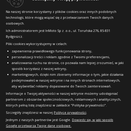
Konkursy i promocje
Na naszej stronie korzystamy z plików cookies oraz innych podobnych
technologii, które mogą wiązać się z przetwarzaniem Twoich danych
Raty
osobowych.
FAQ
Ich administratorem jest InMoto Sp z .o.o., ul. Toruńska 276, 85-831
Bydgoszcz.
Pliki cookies wykorzystujemy w celach:
OFICJALNY PARTNER
zapewnienia prawidłowego funkcjonowania strony,
personalizacji treści i reklam zgodnie z Twoimi preferencjami,
analizowania ruchu na stronie, co pozwala nam lepiej zrozumieć, w jaki
sposób korzystasz z naszej witryny,
marketingowych, dzięki nim zbieramy informacje o tym, jakie działania
podejmowałeś w naszej witrynie i na innych stronach internetowych,
aby wyświetlać reklamy dopasowane do Twoich zainteresowań.
Informacje o Twojej aktywności w naszej witrynie możemy udostępniać
partnerom z obszarów społecznościowych, reklamowych i analitycznych,
których pełną listę znajdziesz w zakładce "Polityka prywatności".
Szczegóły znajdziesz w naszej
Polityce prywatności
.
Jednym z naszych partnerów jest Google.
Dowiedz się, w jaki sposób
Google przetwarza Twoje dane osobowe.