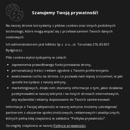
Dlaczego warto kupić w 24opony.pl
Szanujemy Twoją prywatność!
Konkursy i promocje
Na naszej stronie korzystamy z plików cookies oraz innych podobnych
technologii, które mogą wiązać się z przetwarzaniem Twoich danych
Raty
osobowych.
FAQ
Ich administratorem jest InMoto Sp z .o.o., ul. Toruńska 276, 85-831
Bydgoszcz.
Pliki cookies wykorzystujemy w celach:
OFICJALNY PARTNER
zapewnienia prawidłowego funkcjonowania strony,
personalizacji treści i reklam zgodnie z Twoimi preferencjami,
analizowania ruchu na stronie, co pozwala nam lepiej zrozumieć, w jaki
sposób korzystasz z naszej witryny,
marketingowych, dzięki nim zbieramy informacje o tym, jakie działania
podejmowałeś w naszej witrynie i na innych stronach internetowych,
aby wyświetlać reklamy dopasowane do Twoich zainteresowań.
Informacje o Twojej aktywności w naszej witrynie możemy udostępniać
partnerom z obszarów społecznościowych, reklamowych i analitycznych,
których pełną listę znajdziesz w zakładce "Polityka prywatności".
Szczegóły znajdziesz w naszej
Polityce prywatności
.