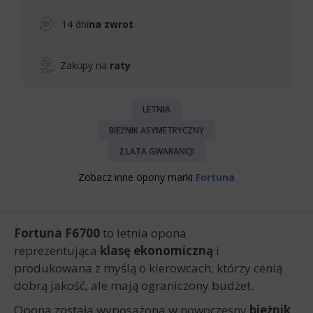
14 dni
na zwrot
Zakupy na
raty
LETNIA
BIEŻNIK ASYMETRYCZNY
2 LATA GWARANCJI
Zobacz inne opony marki
Fortuna
Fortuna F6700
to letnia opona
reprezentująca
klasę ekonomiczną
i
produkowana z myślą o kierowcach, którzy cenią
dobrą jakość, ale mają ograniczony budżet.
Opona została wyposażona w nowoczesny
bieżnik