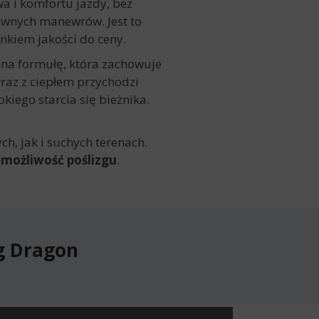
a i komfortu jazdy, bez
ywnych manewrów. Jest to
nkiem jakości do ceny.
 na formułę, która zachowuje
wraz z ciepłem przychodzi
ego starcia się bieżnika.
, jak i suchych terenach.
 możliwość poślizgu
.
g Dragon