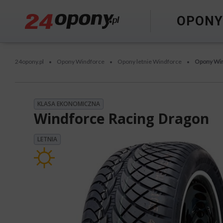
OPON
24opony.pl
Opony Windforce
Opony letnie Windforce
Opony Win
•
•
•
KLASA EKONOMICZNA
Windforce Racing Dragon
LETNIA