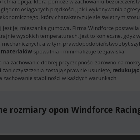
 letnia opcja, która pomoże w zachowaniu bezpieczeństw
zględem osiąganych prędkości, jak i wykonywania agres
konomicznego, który charakteryzuje się świetnym stosu
j jest jej mieszanka gumowa. Firma Windforce postawiła
rajnie wysokich temperaturach. Jest to konieczne, gdyż 
 mechanicznych, a w tym prawdopodobieństwo zbyt szybki
 materiałów
spowalnia i minimalizuje te zjawiska.
 na zachowanie dobrej przyczepności zarówno na mokrych
 i zanieczyszczenia zostają sprawnie usunięte,
redukując
a zachowanie stabilności w każdych warunkach.
ne rozmiary opon Windforce Racin