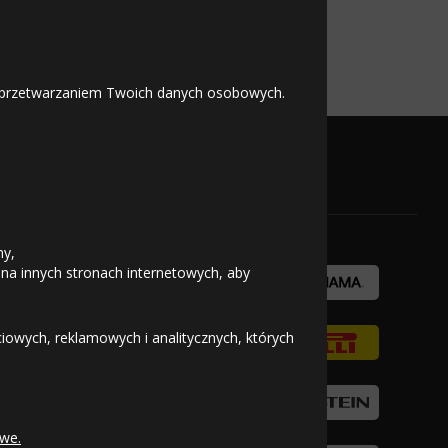
g Dragon
 z przetwarzaniem Twoich danych osobowych.
OFICJALNY PARTNER
ny,
 na innych stronach internetowych, aby
owych, reklamowych i analitycznych, których
we.