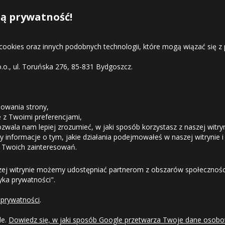
e rozmiary opon Windforce Racin
ą prywatność!
 cookies oraz innych podobnych technologii, które mogą wiązać się
o.o., ul. Toruńska 276, 85-831 Bydgoszcz.
STREFA KLIENTA
owania strony,
ie z Twoimi preferencjami,
ozwala nam lepiej zrozumieć, w jaki sposób korzystasz z naszej witry
Odstąpienie od umowy
 informacje o tym, jakie działania podejmowałeś w naszej witrynie i
 Twoich zainteresowań.
Dostawa
zej witrynie możemy udostępniać partnerom z obszarów społeczności
tyka prywatności".
Formy Płatności
 prywatności
.
Regulamin sklepu
le.
Dowiedz się, w jaki sposób Google przetwarza Twoje dane osobo