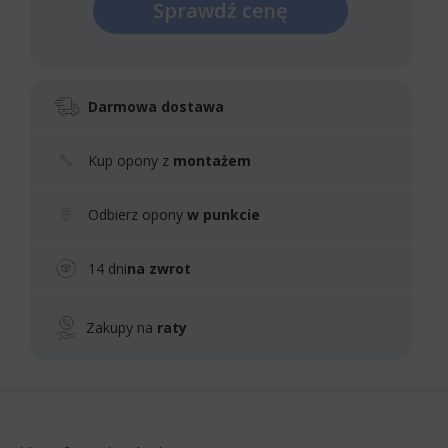
Sprawdź cenę
Darmowa dostawa
Kup opony z
montażem
Odbierz opony
w punkcie
14 dni
na zwrot
Zakupy na
raty