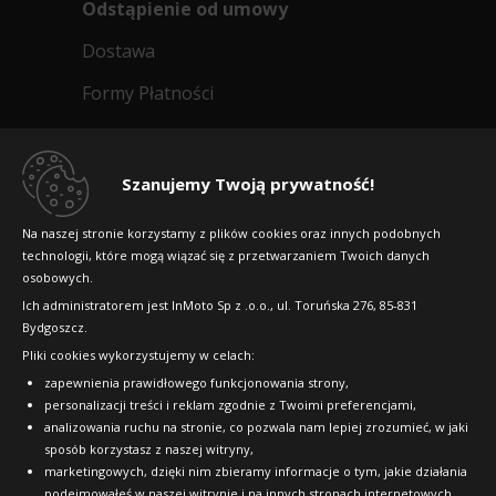
Odstąpienie od umowy
Doręczymy
12.08.2026
Średnia ilość
Dostawa
847
zł/szt.
Formy Płatności
Regulamin sklepu
Kup
Dlaczego warto kupić w 24opony.pl
Szanujemy Twoją prywatność!
Konkursy i promocje
Na naszej stronie korzystamy z plików cookies oraz innych podobnych
Yokohama A008P
technologii, które mogą wiązać się z przetwarzaniem Twoich danych
Raty
245/45R16 94 W
osobowych.
FAQ
HOMOLOGACJA PORSCHE (N0)
Ich administratorem jest InMoto Sp z .o.o., ul. Toruńska 276, 85-831
Bydgoszcz.
B
D
70dB
Pliki cookies wykorzystujemy w celach:
OFICJALNY PARTNER
Data produkcji:
nie starsza niż 24 miesiące,
zapewnienia prawidłowego funkcjonowania strony,
produkcja: Japonia
personalizacji treści i reklam zgodnie z Twoimi preferencjami,
Doręczymy
17.08 - 18.08
Średnia ilość
analizowania ruchu na stronie, co pozwala nam lepiej zrozumieć, w jaki
1177
sposób korzystasz z naszej witryny,
marketingowych, dzięki nim zbieramy informacje o tym, jakie działania
zł/szt.
podejmowałeś w naszej witrynie i na innych stronach internetowych,