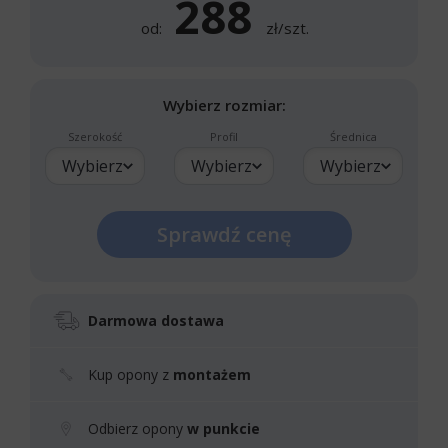
288
od:
zł/szt.
Wybierz rozmiar:
Szerokość
Profil
Średnica
Wybierz
Wybierz
Wybierz
Sprawdź cenę
Darmowa dostawa
Kup opony z
montażem
Odbierz opony
w punkcie