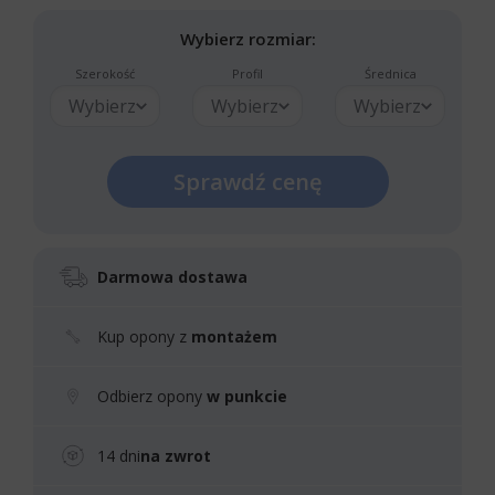
Wybierz rozmiar:
Szerokość
Profil
Średnica
Wybierz
Wybierz
Wybierz
Sprawdź cenę
Darmowa dostawa
Kup opony z
montażem
Odbierz opony
w punkcie
14 dni
na zwrot