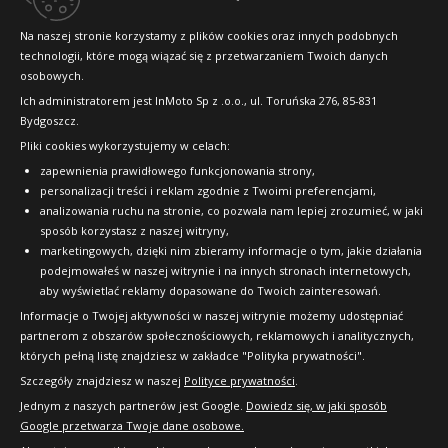
Konkursy i promocje
Na naszej stronie korzystamy z plików cookies oraz innych podobnych
technologii, które mogą wiązać się z przetwarzaniem Twoich danych
Raty
osobowych.
FAQ
Ich administratorem jest InMoto Sp z .o.o., ul. Toruńska 276, 85-831
Bydgoszcz.
Pliki cookies wykorzystujemy w celach:
OFICJALNY PARTNER
zapewnienia prawidłowego funkcjonowania strony,
personalizacji treści i reklam zgodnie z Twoimi preferencjami,
analizowania ruchu na stronie, co pozwala nam lepiej zrozumieć, w jaki
sposób korzystasz z naszej witryny,
marketingowych, dzięki nim zbieramy informacje o tym, jakie działania
podejmowałeś w naszej witrynie i na innych stronach internetowych,
aby wyświetlać reklamy dopasowane do Twoich zainteresowań.
Informacje o Twojej aktywności w naszej witrynie możemy udostępniać
partnerom z obszarów społecznościowych, reklamowych i analitycznych,
których pełną listę znajdziesz w zakładce "Polityka prywatności".
Szczegóły znajdziesz w naszej
Polityce prywatności
.
Jednym z naszych partnerów jest Google.
Dowiedz się, w jaki sposób
Google przetwarza Twoje dane osobowe.