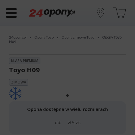
24opony.pl
Opony Toyo
Opony zimowe Toyo
Opony Toyo
•
•
•
H09
KLASA PREMIUM
Toyo H09
ZIMOWA
Opona dostępna w wielu rozmiarach
od:
zł/szt.