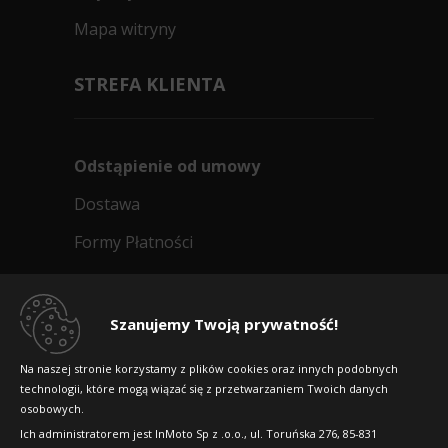
Mapa witryny
STREFA KLIENTA
Odstąpienie od umowy
Dostawa
Formy Płatności
Regulamin sklepu
Dlaczego warto kupić w 24opony.pl
Szanujemy Twoją prywatność!
Konkursy i promocje
Na naszej stronie korzystamy z plików cookies oraz innych podobnych
technologii, które mogą wiązać się z przetwarzaniem Twoich danych
Raty
osobowych.
FAQ
Ich administratorem jest InMoto Sp z .o.o., ul. Toruńska 276, 85-831