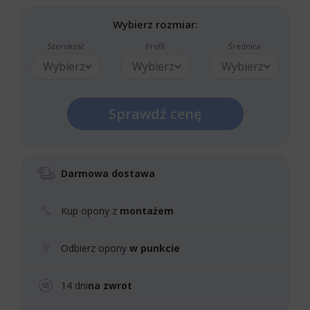
Wybierz rozmiar:
Szerokość
Profil
Średnica
Wybierz
Wybierz
Wybierz
Sprawdź cenę
Darmowa dostawa
Kup opony z
montażem
Odbierz opony
w punkcie
14 dni
na zwrot