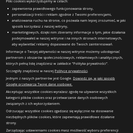
353
Lanvigator Catchpower
Pliki cookies wykorzystujemy w celach:
Doręczymy
17.08 - 18.08
Średnia ilość
OFICJALNY PARTNER
C
D
71dB
Plus
384
Kup
zł/szt.
zapewnienia prawidłowego funkcjonowania strony,
538
Data produkcji:
nie starsza niż 24 miesiące
235/40R18 95 Y
personalizacji treści i reklam zgodnie z Twoimi preferencjami,
Doręczymy
17.08 - 18.08
zł/szt.
Średnia ilość
zł/szt.
analizowania ruchu na stronie, co pozwala nam lepiej zrozumieć, w jaki
Lanvigator Catchpower
244
Kup
C
C
71dB
sposób korzystasz z naszej witryny,
Plus
Kup
marketingowych, dzięki nim zbieramy informacje o tym, jakie działania
Data produkcji:
nie starsza niż 24 miesiące
Lanvigator Catchpower
zł/szt.
Kup
225/45R19 96 Y
Doręczymy
17.08 - 18.08
Duża ilość
podejmowałeś w naszej witrynie i na innych stronach internetowych,
Plus
aby wyświetlać reklamy dopasowane do Twoich zainteresowań.
274
235/55R20 105 W
C
C
71dB
Kup
Lanvigator Catchpower
Informacje o Twojej aktywności w naszej witrynie możemy udostępniać
zł/szt.
Plus
WZMOCNIENIE (XL)
Data produkcji:
nie starsza niż 24 miesiące
partnerom z obszarów społecznościowych, reklamowych i analitycznych,
Lanvigator Catchpower
Lanvigator Catchpower
Doręczymy
17.08 - 18.08
Średnia ilość
których pełną listę znajdziesz w zakładce "Polityka prywatności".
205/50R16 91 W
Plus
Plus
C
C
71dB
301
Szczegóły znajdziesz w naszej
Polityce prywatności
.
245/35R21 96 Y
Kup
Doręczymy
17.08 - 18.08
Średnia ilość
265/45R22 110 W
Lanvigator Catchpower
C
D
71dB
Jednym z naszych partnerów jest Google.
Dowiedz się, w jaki sposób
zł/szt.
WZMOCNIENIE (XL)
Plus
332
Data produkcji:
nie starsza niż 24 miesiące
WZMOCNIENIE (XL)
Google przetwarza Twoje dane osobowe.
Doręczymy
225/45R17 94 W
17.08 - 18.08
Mała ilość
B
C
71dB
zł/szt.
Akceptując wszystkie cookies wyrażasz zgodę na używanie wszystkich
B
C
72dB
Kup
359
kategorii plików cookies oraz przetwarzanie danych osobowych
Lanvigator Catchpower
Data produkcji:
nie starsza niż 24 miesiące
WZMOCNIENIE (XL)
Data produkcji:
nie starsza niż 24 miesiące
związanych z ich wykorzystaniem.
Plus
Doręczymy
17.08 - 18.08
Średnia ilość
Doręczymy
17.08 - 18.08
zł/szt.
Średnia ilość
Kup
C
D
71dB
Odrzucając wszystkie cookies zgadzasz się wyłącznie na stosowanie
235/55R18 104 W
434
566
Doręczymy
17.08 - 18.08
Duża ilość
niezbędnych plików cookies, które zapewniają prawidłowe działanie
zł/szt.
Lanvigator Catchpower
strony.
Kup
C
C
71dB
245
zł/szt.
Copyright © 2010-2026 24opony.pl. Wszelkie
Plus
Zarządzając ustawieniami cookies masz możliwość wyboru preferencji
Doręczymy
17.08 - 18.08
Średnia ilość