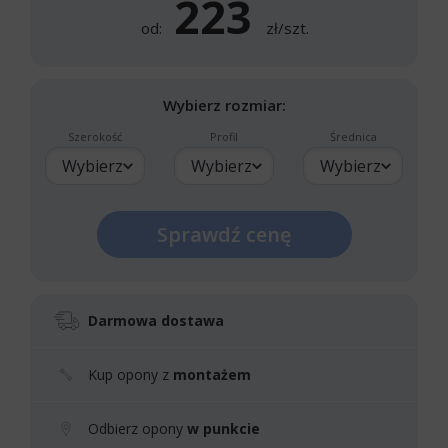
223
od:
zł/szt.
Wybierz rozmiar:
Szerokość
Profil
Średnica
Wybierz
Wybierz
Wybierz
Sprawdź cenę
Darmowa dostawa
Kup opony z
montażem
Odbierz opony
w punkcie