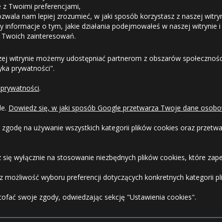
ie z Twoimi preferencjami,
ozwala nam lepiej zrozumieć, w jaki sposób korzystasz z naszej witry
Odstąpienie od umowy
 informacje o tym, jakie działania podejmowałeś w naszej witrynie i
 Twoich zainteresowań.
Dostawa
zej witrynie możemy udostępniać partnerom z obszarów społeczności
tyka prywatności".
Formy Płatności
 prywatności
.
Regulamin sklepu
le.
Dowiedz się, w jaki sposób Google przetwarza Twoje dane osobo
Dlaczego warto kupić w 24opony.pl
 zgodę na używanie wszystkich kategorii plików cookies oraz przet
Konkursy i promocje
 się wyłącznie na stosowanie niezbędnych plików cookies, które zape
Raty
 możliwość wyboru preferencji dotyczących konkretnych kategorii pli
cofać swoje zgody, odwiedzając sekcję "Ustawienia cookies".
FAQ