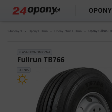
OPON
24opony.pl
Opony Fullrun
Opony letnie Fullrun
Opony Fullrun T
•
•
•
KLASA EKONOMICZNA
Fullrun TB766
LETNIA