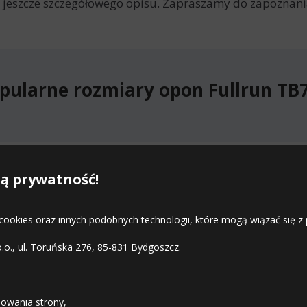
jeszcze szczegółowego opisu. Zapraszamy do zapoznania
pularne rozmiary opon Fullrun TB
stępne rozmiary opon Fullrun TB
ą prywatność!
 cookies oraz innych podobnych technologii, które mogą wiązać się
o.o., ul. Toruńska 276, 85-831 Bydgoszcz.
STREFA KLIENTA
owania strony,