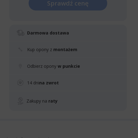
Sprawdź cenę
Darmowa dostawa
Kup opony z
montażem
Odbierz opony
w punkcie
14 dni
na zwrot
Zakupy na
raty