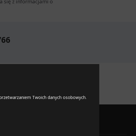
 się z informacjami o
766
766
 z przetwarzaniem Twoich danych osobowych.
OFICJALNY PARTNER