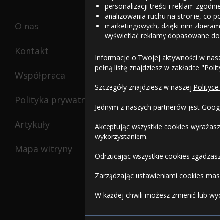
personalizacji treści i reklam zgodn
analizowania ruchu na stronie, co p
O nas
marketingowych, dzięki nim zbieramy
wyświetlać reklamy dopasowane do
Kontakt
Informacje o Twojej aktywności w nas
pełną listę znajdziesz w zakładce "Poli
Współpraca
Szczegóły znajdziesz w naszej
Polityce
Polityka prywatności
Jednym z naszych partnerów jest Goog
Artykuły
Akceptując wszystkie cookies wyrażasz
wykorzystaniem.
Mapa witryny
Odrzucając wszystkie cookies zgadzasz
Zarządzając ustawieniami cookies masz
W każdej chwili możesz zmienić lub wy