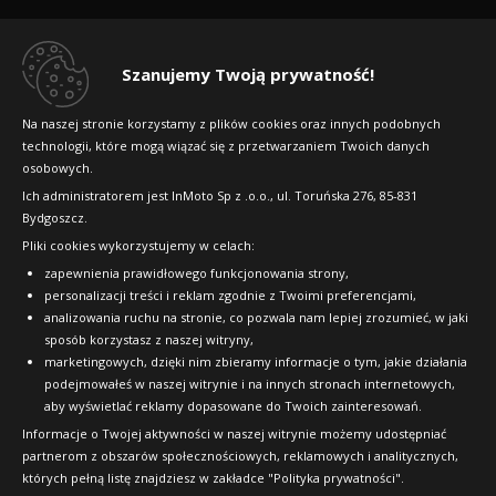
Regulamin sklepu
Dlaczego warto kupić w 24opony.pl
Szanujemy Twoją prywatność!
Konkursy i promocje
Na naszej stronie korzystamy z plików cookies oraz innych podobnych
technologii, które mogą wiązać się z przetwarzaniem Twoich danych
Raty
osobowych.
FAQ
Ich administratorem jest InMoto Sp z .o.o., ul. Toruńska 276, 85-831
Bydgoszcz.
Pliki cookies wykorzystujemy w celach:
OFICJALNY PARTNER
zapewnienia prawidłowego funkcjonowania strony,
personalizacji treści i reklam zgodnie z Twoimi preferencjami,
analizowania ruchu na stronie, co pozwala nam lepiej zrozumieć, w jaki
sposób korzystasz z naszej witryny,
marketingowych, dzięki nim zbieramy informacje o tym, jakie działania
podejmowałeś w naszej witrynie i na innych stronach internetowych,
aby wyświetlać reklamy dopasowane do Twoich zainteresowań.
Informacje o Twojej aktywności w naszej witrynie możemy udostępniać
partnerom z obszarów społecznościowych, reklamowych i analitycznych,
których pełną listę znajdziesz w zakładce "Polityka prywatności".