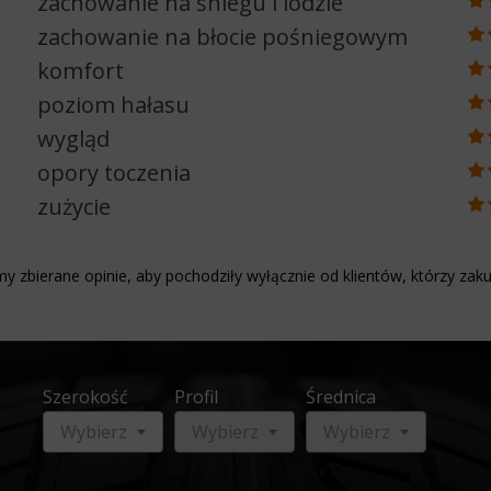
zachowanie na śniegu i lodzie
zachowanie na błocie pośniegowym
komfort
poziom hałasu
wygląd
opory toczenia
zużycie
y zbierane opinie, aby pochodziły wyłącznie od klientów, którzy zaku
Szerokość
Profil
Średnica
Wybierz
Wybierz
Wybierz