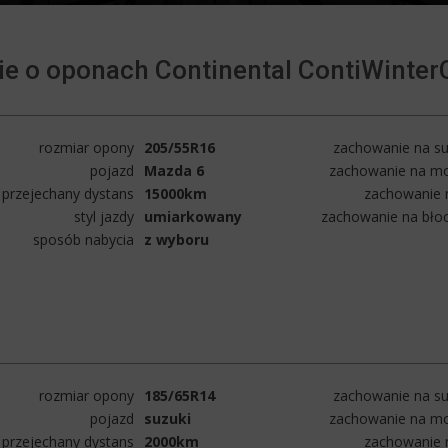
ie o oponach Continental ContiWinter
rozmiar opony
205/55R16
zachowanie na su
pojazd
Mazda 6
zachowanie na mo
przejechany dystans
15000km
zachowanie n
styl jazdy
umiarkowany
zachowanie na bło
sposób nabycia
z wyboru
rozmiar opony
185/65R14
zachowanie na su
pojazd
suzuki
zachowanie na mo
przejechany dystans
2000km
zachowanie n