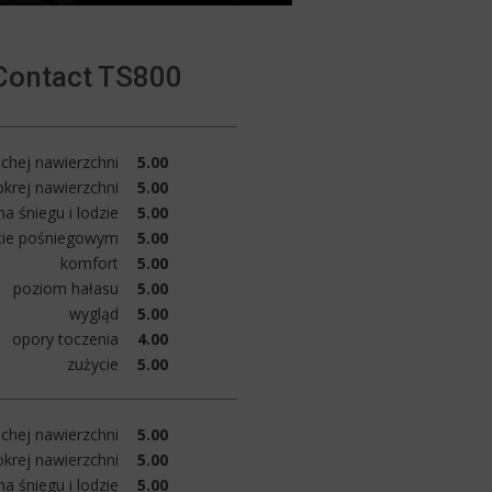
Contact TS800
chej nawierzchni
5.00
krej nawierzchni
5.00
a śniegu i lodzie
5.00
cie pośniegowym
5.00
komfort
5.00
poziom hałasu
5.00
wygląd
5.00
opory toczenia
4.00
zużycie
5.00
chej nawierzchni
5.00
krej nawierzchni
5.00
a śniegu i lodzie
5.00