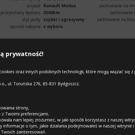
pojazd
Ranault Modus
zachowanie na mo
przejechany dystans
3500km
zachowanie n
styl jazdy
szybki i agresywny
zachowanie na bło
sposób nabycia
z wyboru
ą prywatność!
 cookies oraz innych podobnych technologii, które mogą wiązać się
o.o., ul. Toruńska 276, 85-831 Bydgoszcz.
STREFA KLIENTA
owania strony,
ie z Twoimi preferencjami,
ozwala nam lepiej zrozumieć, w jaki sposób korzystasz z naszej witry
Odstąpienie od umowy
 informacje o tym, jakie działania podejmowałeś w naszej witrynie i
 Twoich zainteresowań.