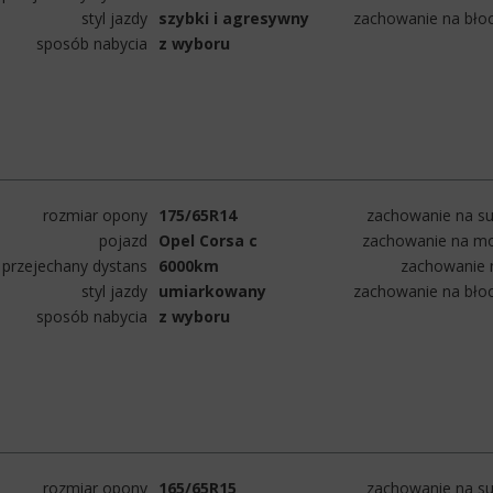
styl jazdy
szybki i agresywny
zachowanie na bło
sposób nabycia
z wyboru
rozmiar opony
175/65R14
zachowanie na su
pojazd
Opel Corsa c
zachowanie na mo
przejechany dystans
6000km
zachowanie n
styl jazdy
umiarkowany
zachowanie na bło
sposób nabycia
z wyboru
rozmiar opony
165/65R15
zachowanie na su