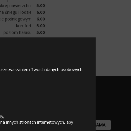
krej nawierzchni
5.00
a śniegu i lodzie
6.00
cie pośniegowym
6.00
komfort
5.00
poziom hałasu
5.00
wygląd
6.00
opory toczenia
5.00
zużycie
5.00
 z przetwarzaniem Twoich danych osobowych.
OFICJALNY PARTNER
ny,
 na innych stronach internetowych, aby