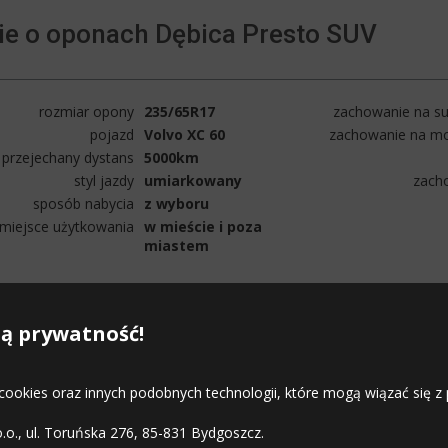
ie o oponach Dębica Presto SUV
rozmiar opony
235/65R17
zachowanie na su
pojazd
Volvo XC 60
zachowanie na mo
przejechany dystans
5000km
styl jazdy
umiarkowany
zach
sposób nabycia
z wyboru
miejsce użytkowania
w mieście i poza
miastem
ą prywatność!
ie odbiega od uznawanych za opony wyższych klas producentów. Nie
 cookies oraz innych podobnych technologii, które mogą wiązać się
o.o., ul. Toruńska 276, 85-831 Bydgoszcz.