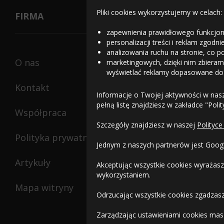
Pliki cookies wykorzystujemy w celach:
FIRMA
zapewnienia prawidłowego funkcjon
personalizacji treści i reklam zgodn
analizowania ruchu na stronie, co p
O nas
marketingowych, dzięki nim zbieramy
wyświetlać reklamy dopasowane do
Kontakt
Informacje o Twojej aktywności w nas
pełną listę znajdziesz w zakładce "Poli
Współpraca
Szczegóły znajdziesz w naszej
Polityce
Polityka prywatności
Jednym z naszych partnerów jest Goog
Artykuły
Akceptując wszystkie cookies wyrażasz
wykorzystaniem.
Mapa witryny
Odrzucając wszystkie cookies zgadzasz
Zarządzając ustawieniami cookies masz