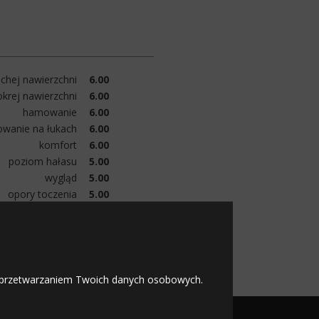
chej nawierzchni
6.00
krej nawierzchni
6.00
hamowanie
6.00
owanie na łukach
6.00
komfort
6.00
poziom hałasu
5.00
wygląd
5.00
opory toczenia
5.00
zużycie
6.00
 warto przepłacać.
 z przetwarzaniem Twoich danych osobowych.