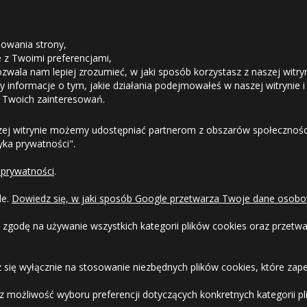
STREFA KLIENTA
owania strony,
ie z Twoimi preferencjami,
ozwala nam lepiej zrozumieć, w jaki sposób korzystasz z naszej witry
Odstąpienie od umowy
 informacje o tym, jakie działania podejmowałeś w naszej witrynie i
 Twoich zainteresowań.
Dostawa
zej witrynie możemy udostępniać partnerom z obszarów społeczności
tyka prywatności".
Formy Płatności
 prywatności
.
Regulamin sklepu
le.
Dowiedz się, w jaki sposób Google przetwarza Twoje dane osobo
Dlaczego warto kupić w 24opony.pl
 zgodę na używanie wszystkich kategorii plików cookies oraz przet
Konkursy i promocje
 się wyłącznie na stosowanie niezbędnych plików cookies, które zape
Raty
 możliwość wyboru preferencji dotyczących konkretnych kategorii pli