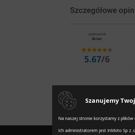
Szczegółowe opin
użytkownik:
Artur
5.67
/6
Szanujemy Twoj
Komentarz:
Opona niczym n
Na naszej stronie korzystamy z plików
Ich administratorem jest InMoto Sp z .