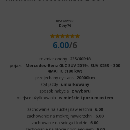
użytkownik:
Dbiy76
6.00
/6
rozmiar opony
235/60R18
pojazd
Mercedes-Benz GLC SUV 2019r. SUV X253 - 300
4MATIC (180 kW)
przejechany dystans
20000km
styl jazdy
umiarkowany
sposób nabycia
z wyboru
miejsce użytkowania
w mieście i poza miastem
zachowanie na suchej nawierzchni
6.00
zachowanie na mokrej nawierzchni
6.00
zachowanie na śniegu i lodzie
6.00
zachowanie na błocie pośniegowym
6.00