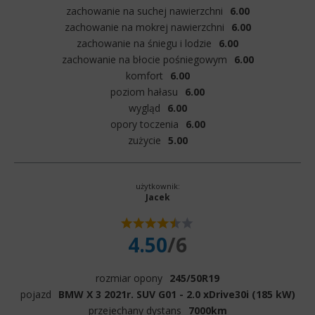
zachowanie na suchej nawierzchni
6.00
zachowanie na mokrej nawierzchni
6.00
zachowanie na śniegu i lodzie
6.00
zachowanie na błocie pośniegowym
6.00
komfort
6.00
poziom hałasu
6.00
wygląd
6.00
opory toczenia
6.00
zużycie
5.00
użytkownik:
Jacek
4.50
/6
rozmiar opony
245/50R19
pojazd
BMW X 3 2021r. SUV G01 - 2.0 xDrive30i (185 kW)
przejechany dystans
7000km