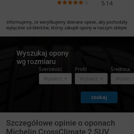
5.14
Informujemy, że weryfikujemy zbierane opinie, aby pochodziły
wyłącznie od klientów, którzy zakupili opony w naszym sklepie.
Wyszukaj opony
wg rozmiaru
Szerokość
Profil
Średnica
Wybierz
Wybierz
Wybierz
szukaj
Szczegółowe opinie o oponach
Michelin CrossClimate 2 SUV