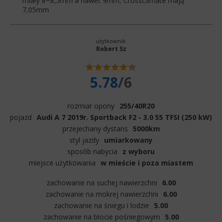
miały 8~8,5mm a nawet 9mm, CrossClimate mają
7,05mm
użytkownik:
Robert Sz
5.78
/6
rozmiar opony
255/40R20
pojazd
Audi A 7 2019r. Sportback F2 - 3.0 55 TFSI (250 kW)
przejechany dystans
5000km
styl jazdy
umiarkowany
sposób nabycia
z wyboru
miejsce użytkowania
w mieście i poza miastem
zachowanie na suchej nawierzchni
6.00
zachowanie na mokrej nawierzchni
6.00
zachowanie na śniegu i lodzie
5.00
zachowanie na błocie pośniegowym
5.00