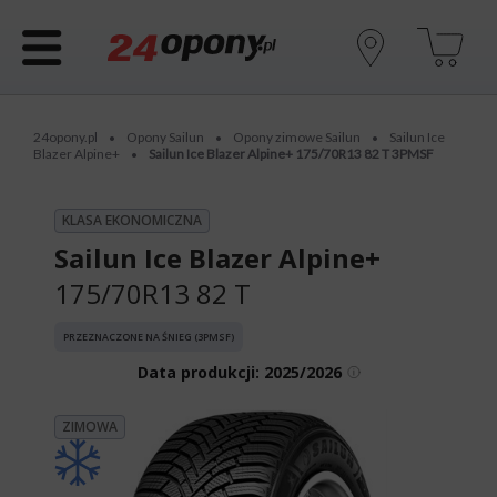
24opony.pl
Opony Sailun
Opony zimowe Sailun
Sailun Ice
•
•
•
Blazer Alpine+
Sailun Ice Blazer Alpine+ 175/70R13 82 T 3PMSF
•
KLASA EKONOMICZNA
Sailun Ice Blazer Alpine+
175/70R13 82 T
PRZEZNACZONE NA ŚNIEG (3PMSF)
Data produkcji:
2025/2026
ZIMOWA