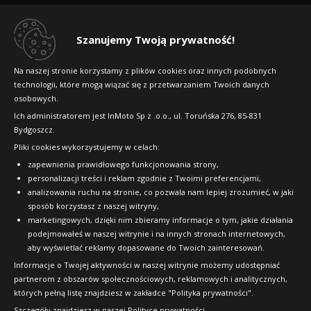
Regulamin sklepu
Dlaczego warto kupić w 24opony.pl
Szanujemy Twoją prywatność!
Konkursy i promocje
Na naszej stronie korzystamy z plików cookies oraz innych podobnych
technologii, które mogą wiązać się z przetwarzaniem Twoich danych
Raty
osobowych.
FAQ
Ich administratorem jest InMoto Sp z .o.o., ul. Toruńska 276, 85-831
Bydgoszcz.
Pliki cookies wykorzystujemy w celach:
OFICJALNY PARTNER
zapewnienia prawidłowego funkcjonowania strony,
personalizacji treści i reklam zgodnie z Twoimi preferencjami,
analizowania ruchu na stronie, co pozwala nam lepiej zrozumieć, w jaki
sposób korzystasz z naszej witryny,
marketingowych, dzięki nim zbieramy informacje o tym, jakie działania
podejmowałeś w naszej witrynie i na innych stronach internetowych,
aby wyświetlać reklamy dopasowane do Twoich zainteresowań.
Informacje o Twojej aktywności w naszej witrynie możemy udostępniać
partnerom z obszarów społecznościowych, reklamowych i analitycznych,
których pełną listę znajdziesz w zakładce "Polityka prywatności".
Szczegóły znajdziesz w naszej
Polityce prywatności
.