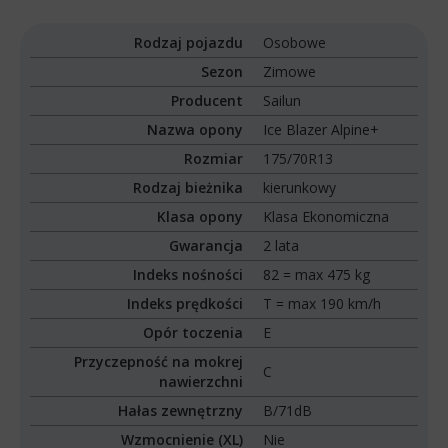
Rodzaj pojazdu
Osobowe
Sezon
Zimowe
Producent
Sailun
Nazwa opony
Ice Blazer Alpine+
Rozmiar
175/70R13
Rodzaj bieżnika
kierunkowy
Klasa opony
Klasa Ekonomiczna
Gwarancja
2 lata
Indeks nośności
82 = max 475 kg
Indeks prędkości
T = max 190 km/h
Opór toczenia
E
Przyczepność na mokrej
C
nawierzchni
Hałas zewnętrzny
B/71dB
Wzmocnienie (XL)
Nie