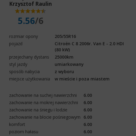
Krzysztof Raulin
5.56
/6
rozmiar opony
205/55R16
pojazd
Citroën C 8 2006r. Van E - 2.0 HDI
(80 kW)
przejechany dystans
25000km
styl jazdy
umiarkowany
sposób nabycia
z wyboru
miejsce użytkowania
w mieście i poza miastem
zachowanie na suchej nawierzchni
6.00
zachowanie na mokrej nawierzchni
6.00
zachowanie na śniegu i lodzie
6.00
zachowanie na błocie pośniegowym
6.00
komfort
6.00
poziom hałasu
6.00