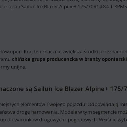
. Wybór opon Sailun Ice Blazer Alpine+ 175/70R14 84 T 3P
ów opon. Kraj ten znacznie zwiększa środki przeznaczone
i temu
chińska grupa producencka w branży oponiarsk
rmy unijne.
naczone są Sailun Ice Blazer Alpine+ 175
niejszych elementów Twojego pojazdu. Odpowiadają mię
eczeństwa drogę hamowania. Modele w tym segmencie moż
kup do warunków drogowych i pogodowych. Właśnie wyb