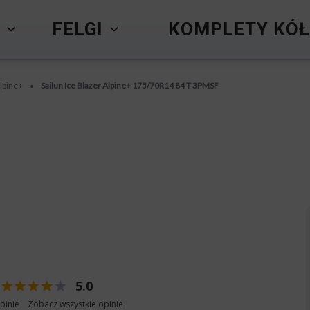
Y
FELGI
KOMPLETY KÓŁ
Alpine+
Sailun Ice Blazer Alpine+ 175/70R14 84 T 3PMSF
•
5.0
pinie
Zobacz wszystkie opinie