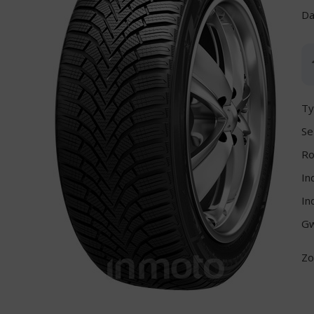
Da
Ty
Se
Ro
In
In
Gw
Zo