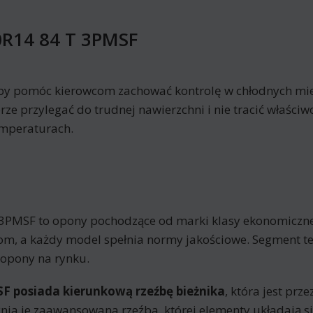
70R14 84 T 3PMSF
aby pomóc kierowcom zachować kontrolę w chłodnych mi
ze przylegać do trudnej nawierzchni i nie tracić właści
emperaturach.
T 3PMSF to opony pochodzące od marki klasy ekonomiczn
m, a każdy model spełnia normy jakościowe. Segment te
 opony na rynku.
SF posiada kierunkową rzeźbę bieżnika
, która jest pr
 je zaawansowana rzeźba, której elementy układają się