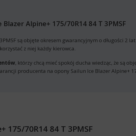
e Blazer Alpine+ 175/70R14 84 T 3PMSF
T 3PMSF są objęte okresem gwarancyjnym o długości 2 la
orzystać z niej każdy kierowca.
mentów
, którzy chcą mieć spokój ducha wiedząc, że są ob
rancji producenta na opony Sailun Ice Blazer Alpine+ 
ine+ 175/70R14 84 T 3PMSF