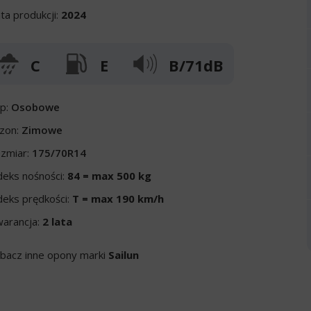
ta produkcji:
2024
C
E
B/71dB
p:
Osobowe
zon:
Zimowe
zmiar:
175/70R14
deks nośności:
84 = max 500 kg
deks prędkości:
T = max 190 km/h
arancja:
2 lata
bacz inne opony marki
Sailun