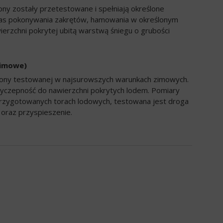
ony zostały przetestowane i spełniają określone
zas pokonywania zakrętów, hamowania w określonym
ierzchni pokrytej ubitą warstwą śniegu o grubości
zimowe)
opony testowanej w najsurowszych warunkach zimowych.
yczepność do nawierzchni pokrytych lodem. Pomiary
rzygotowanych torach lodowych, testowana jest droga
oraz przyspieszenie.