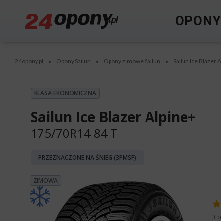
OPON
24opony.pl
Opony Sailun
Opony zimowe Sailun
Sailun Ice Blazer 
•
•
•
KLASA EKONOMICZNA
Sailun Ice Blazer Alpine+
175/70R14 84 T
PRZEZNACZONE NA ŚNIEG (3PMSF)
ZIMOWA
3 o