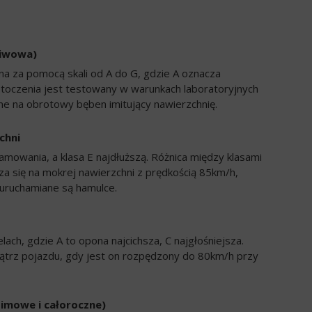
liwowa)
a za pomocą skali od A do G, gdzie A oznacza
 toczenia jest testowany w warunkach laboratoryjnych
e na obrotowy bęben imitujący nawierzchnię.
chni
amowania, a klasa E najdłuższą. Różnica między klasami
a się na mokrej nawierzchni z prędkością 85km/h,
uruchamiane są hamulce.
ch, gdzie A to opona najcichsza, C najgłośniejsza.
trz pojazdu, gdy jest on rozpędzony do 80km/h przy
zimowe i całoroczne)